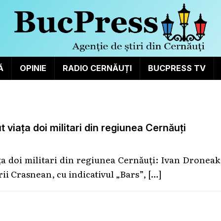
Ă
OPINIE
RADIO CERNĂUȚI
BUCPRESS TV
t viața doi militari din regiunea Cernăuți
ața doi militari din regiunea Cernăuți: Ivan Droneak
ii Crasnean, cu indicativul „Bars”,
[…]