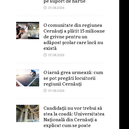
pe suport de hârtie
07.08.2026
O comunitate din regiunea
Cernăuți a plătit 15 milioane
de grivne pentru un
adăpost școlar care încă nu
există
07.08.2026
O iarnă grea urmează: cum
se pot pregăti locuitorii
regiunii Cernăuți
07.08.2026
Candidații nu vor trebui să
stea la coadă: Universitatea
Națională din Cernăuți a
explicat cum se poate