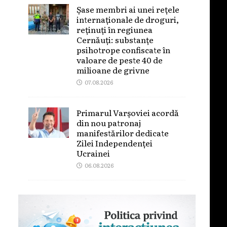
Șase membri ai unei rețele
internaționale de droguri,
reținuți în regiunea
Cernăuți: substanțe
psihotrope confiscate în
valoare de peste 40 de
milioane de grivne
07.08.2026
Primarul Varșoviei acordă
din nou patronaj
manifestărilor dedicate
Zilei Independenței
Ucrainei
06.08.2026