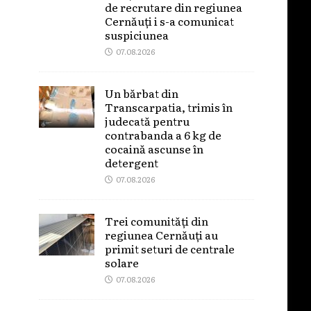
de recrutare din regiunea
Cernăuți i s-a comunicat
suspiciunea
07.08.2026
Un bărbat din
Transcarpatia, trimis în
judecată pentru
contrabanda a 6 kg de
cocaină ascunse în
detergent
07.08.2026
Trei comunități din
regiunea Cernăuți au
primit seturi de centrale
solare
07.08.2026