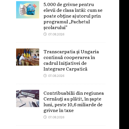
5.000 de grivne pentru
elevii de clasa întâi: cum se
poate obține ajutorul prin
programul „Pachetul
școlarului”
07.08.2026
Transcarpatia și Ungaria
continuă cooperarea în
cadrul Inițiativei de
Integrare Carpatică
07.08.2026
Contribuabilii din regiunea
Cernăuți au plătit, în șapte
luni, peste 10,6 miliarde de
grivne în taxe
07.08.2026