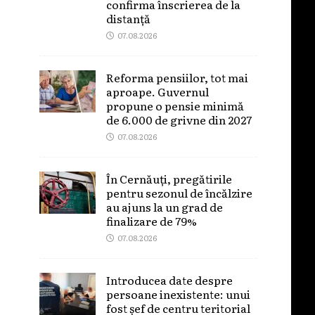
confirma înscrierea de la
distanță
07.08.2026
Reforma pensiilor, tot mai
aproape. Guvernul
propune o pensie minimă
de 6.000 de grivne din 2027
07.08.2026
În Cernăuți, pregătirile
pentru sezonul de încălzire
au ajuns la un grad de
finalizare de 79%
07.08.2026
Introducea date despre
persoane inexistente: unui
fost șef de centru teritorial