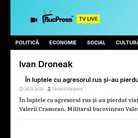
TV LIVE
POLITICĂ
ECONOMIE
SOCIAL
CULTUR
Ivan Droneak
În luptele cu agresorul rus și-au pierdu
24.11.2022
Leonid Parpauț
În luptele cu agresorul rus și-au pierdut vi
Valerii Crasnean. Militarul bucovinean Valer