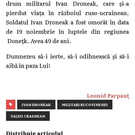
drum militarul Ivan Droneak, care și-a
pierdut viața în războiul ruso-ucrainean.
Soldatul Ivan Droneak a fost omorât în data
de 19 noiembrie în luptele din regiunea
Donețk. Avea 49 de ani.
Dumnezeu să-i ierte, să-i odihnească şi să-i
aibă în paza Lui!
Leonid Parpauț
IVAN DRONEAK
MILITARI BUCOVINENEI
VALEII CRASNEAN
Distribuie articolul