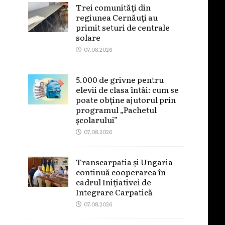
Trei comunități din
regiunea Cernăuți au
primit seturi de centrale
solare
07.08.2026
5.000 de grivne pentru
elevii de clasa întâi: cum se
poate obține ajutorul prin
programul „Pachetul
școlarului”
07.08.2026
Transcarpatia și Ungaria
continuă cooperarea în
cadrul Inițiativei de
Integrare Carpatică
07.08.2026