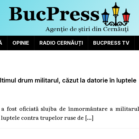
Ă
OPINIE
RADIO CERNĂUȚI
BUCPRESS TV
imul drum militarul, căzut la datorie în luptele
a fost oficiată slujba de înmormântare a militarul
 luptele contra trupelor ruse de
[…]