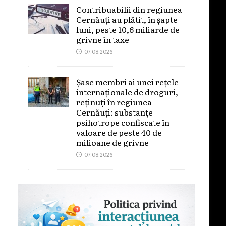
Contribuabilii din regiunea
Cernăuți au plătit, în șapte
luni, peste 10,6 miliarde de
grivne în taxe
07.08.2026
Șase membri ai unei rețele
internaționale de droguri,
reținuți în regiunea
Cernăuți: substanțe
psihotrope confiscate în
valoare de peste 40 de
milioane de grivne
07.08.2026