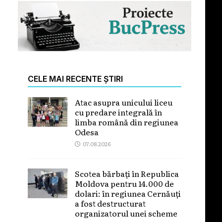
CELE MAI RECENTE ȘTIRI
Atac asupra unicului liceu
cu predare integrală în
limba română din regiunea
Odesa
07.08.2026
Scotea bărbați în Republica
Moldova pentru 14.000 de
dolari: în regiunea Cernăuți
a fost destructurat
organizatorul unei scheme