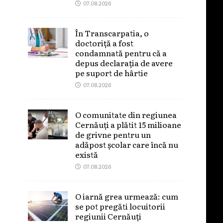
07.08.2026
În Transcarpatia, o
doctoriță a fost
condamnată pentru că a
depus declarația de avere
pe suport de hârtie
07.08.2026
O comunitate din regiunea
Cernăuți a plătit 15 milioane
de grivne pentru un
adăpost școlar care încă nu
există
07.08.2026
O iarnă grea urmează: cum
se pot pregăti locuitorii
regiunii Cernăuți