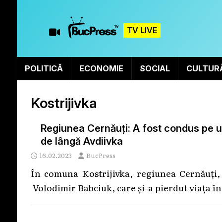
TV LIVE
POLITICĂ
ECONOMIE
SOCIAL
CULTUR
Kostrijivka
Regiunea Cernăuți: A fost condus pe ult
de lângă Avdiivka
16.02.2023
BucPress
În comuna Kostrijivka, regiunea Cernăuți, 
Volodimir Babciuk, care și-a pierdut viața în