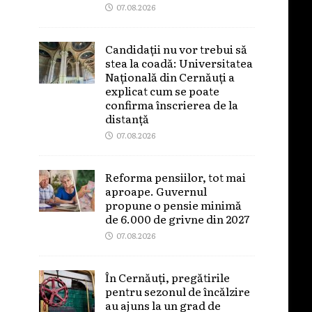
07.08.2026
Candidații nu vor trebui să
stea la coadă: Universitatea
Națională din Cernăuți a
explicat cum se poate
confirma înscrierea de la
distanță
07.08.2026
Reforma pensiilor, tot mai
aproape. Guvernul
propune o pensie minimă
de 6.000 de grivne din 2027
07.08.2026
În Cernăuți, pregătirile
pentru sezonul de încălzire
au ajuns la un grad de