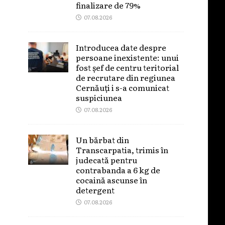
finalizare de 79%
07.08.2026
Introducea date despre
persoane inexistente: unui
fost șef de centru teritorial
de recrutare din regiunea
Cernăuți i s-a comunicat
suspiciunea
07.08.2026
Un bărbat din
Transcarpatia, trimis în
judecată pentru
contrabanda a 6 kg de
cocaină ascunse în
detergent
07.08.2026