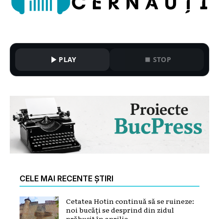
PLAY
STOP
CELE MAI RECENTE ȘTIRI
Cetatea Hotin continuă să se ruineze:
noi bucăți se desprind din zidul
prăbușit în aprilie