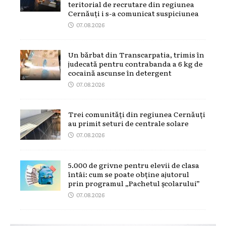
teritorial de recrutare din regiunea
Cernăuți i s-a comunicat suspiciunea
07.08.2026
Un bărbat din Transcarpatia, trimis în
judecată pentru contrabanda a 6 kg de
cocaină ascunse în detergent
07.08.2026
Trei comunități din regiunea Cernăuți
au primit seturi de centrale solare
07.08.2026
5.000 de grivne pentru elevii de clasa
întâi: cum se poate obține ajutorul
prin programul „Pachetul școlarului”
07.08.2026