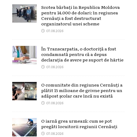
Scotea bărbați în Republica Moldova
pentru 14.000 de dolari: în regiunea
Cernăuți a fost destructurat
organizatorul unei scheme
07.08.2026
În Transcarpatia, o doctoriță a fost
condamnată pentru că a depus
declarația de avere pe suport de hârtie
07.08.2026
O comunitate din regiunea Cernăuți a
plătit 15 milioane de grivne pentru un
adăpost școlar care încă nu există
07.08.2026
O iarnă grea urmează: cum se pot
pregăti locuitorii regiunii Cernăuți
07.08.2026