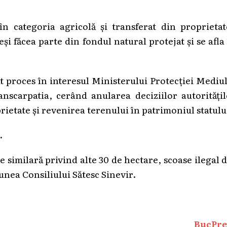
în categoria agricolă și transferat din proprieta
eși făcea parte din fondul natural protejat și se afla
at proces în interesul Ministerului Protecției Mediu
nscarpatia, cerând anularea deciziilor autorități
rietate și revenirea terenului în patrimoniul statulu
.
 similară privind alte 30 de hectare, scoase ilegal 
unea Consiliului Sătesc Sinevir.
BucPre