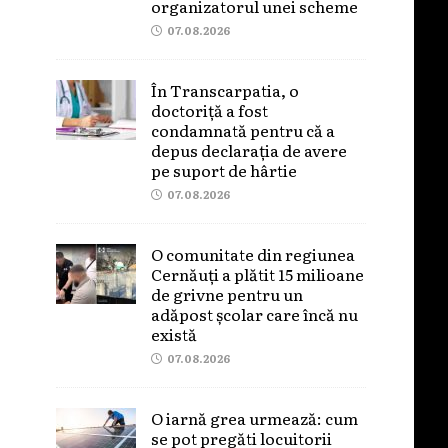
organizatorul unei scheme
07.08.2026
În Transcarpatia, o
doctoriță a fost
condamnată pentru că a
depus declarația de avere
pe suport de hârtie
07.08.2026
O comunitate din regiunea
Cernăuți a plătit 15 milioane
de grivne pentru un
adăpost școlar care încă nu
există
07.08.2026
O iarnă grea urmează: cum
se pot pregăti locuitorii