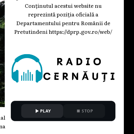
Conținutul acestui website nu
reprezintă poziția oficială a
Departamentului pentru Românii de
Pretutindeni
https://dprp.gov.ro/web/
PLAY
STOP
nal
rma