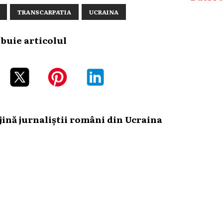
TRANSCARPATIA
UCRAINA
ibuie articolul
ină jurnaliștii români din Ucraina