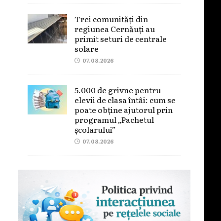
Trei comunități din
regiunea Cernăuți au
primit seturi de centrale
solare
07.08.2026
5.000 de grivne pentru
elevii de clasa întâi: cum se
poate obține ajutorul prin
programul „Pachetul
școlarului”
07.08.2026