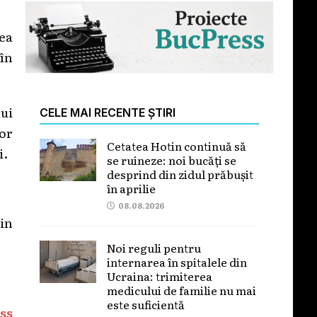
tea
 în
lui
CELE MAI RECENTE ȘTIRI
lor
Cetatea Hotin continuă să
i.
se ruineze: noi bucăți se
desprind din zidul prăbușit
în aprilie
08.08.2026
din
Noi reguli pentru
internarea în spitalele din
Ucraina: trimiterea
medicului de familie nu mai
este suficientă
ss