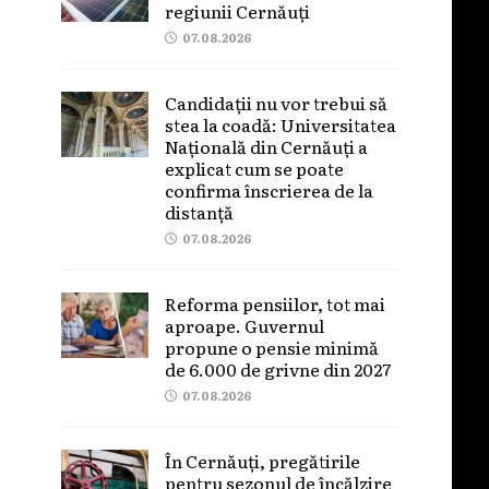
regiunii Cernăuți
07.08.2026
Candidații nu vor trebui să
stea la coadă: Universitatea
Națională din Cernăuți a
explicat cum se poate
confirma înscrierea de la
distanță
07.08.2026
Reforma pensiilor, tot mai
aproape. Guvernul
propune o pensie minimă
de 6.000 de grivne din 2027
07.08.2026
În Cernăuți, pregătirile
pentru sezonul de încălzire