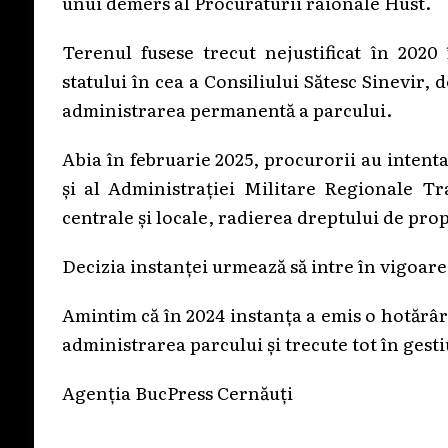
unui demers al Procuraturii raionale Hust.
Terenul fusese trecut nejustificat în 2020 
statului în cea a Consiliului Sătesc Sinevir, d
administrarea permanentă a parcului.
Abia în februarie 2025, procurorii au intent
și al Administrației Militare Regionale Tra
centrale și locale, radierea dreptului de prop
Decizia instanței urmează să intre în vigoare
Amintim că în 2024 instanța a emis o hotărâre
administrarea parcului și trecute tot în gesti
Agenția BucPress Cernăuți