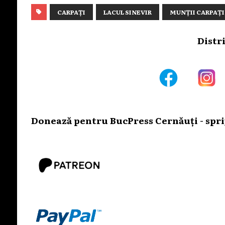
CARPAȚI
LACUL SINEVIR
MUNȚII CARPAȚI
Distr
Donează pentru BucPress Cernăuți - sprij