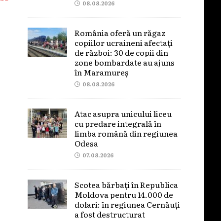
08.08.2026
România oferă un răgaz
copiilor ucraineni afectați
de război: 30 de copii din
zone bombardate au ajuns
în Maramureș
08.08.2026
Atac asupra unicului liceu
cu predare integrală în
limba română din regiunea
Odesa
07.08.2026
Scotea bărbați în Republica
Moldova pentru 14.000 de
dolari: în regiunea Cernăuți
a fost destructurat