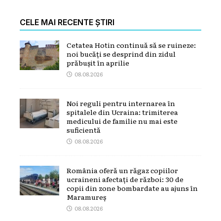
CELE MAI RECENTE ȘTIRI
Cetatea Hotin continuă să se ruineze:
noi bucăți se desprind din zidul
prăbușit în aprilie
08.08.2026
Noi reguli pentru internarea în
spitalele din Ucraina: trimiterea
medicului de familie nu mai este
suficientă
08.08.2026
România oferă un răgaz copiilor
ucraineni afectați de război: 30 de
copii din zone bombardate au ajuns în
Maramureș
08.08.2026