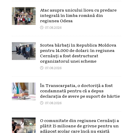
Atac asupra unicului liceu cu predare
integrală în limba română din
regiunea Odesa
07.08.2026
Scotea bărbați în Republica Moldova
pentru 14.000 de dolari: în regiunea
Cernăuți a fost destructurat
organizatorul unei scheme
07.08.2026
În Transcarpatia, o doctoriță a fost
condamnată pentru că a depus
declarația de avere pe suport de hârtie
07.08.2026
O comunitate din regiunea Cernăuți a
plătit 15 milioane de grivne pentru un
adăpost școlar care încă nu există