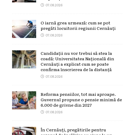
07.08.2026
O iarnă grea urmează: cum se pot
pregăti locuitorii regiunii Cernăuți
07.08.2026
Candidații nu vor trebui să stea la
coadă: Universitatea Națională din
Cernăuți a explicat cum se poate
confirma înscrierea de la distanță
07.08.2026
Reforma pensiilor, tot mai aproape.
Guvernul propune o pensie minimă de
6.000 de grivne din 2027
07.08.2026
În Cernăuți, pregătirile pentru
sezonul de încălzire au ajuns la un