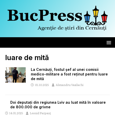
luare de mită
La Cernăuți, fostul șef al unei comisii
medico-militare a fost reținut pentru luare
de mită
01.10.2025
Alexandru Vasilachi
Doi deputați din regiunea Lviv au luat mită în valoare
de 800.000 de grivne
14.01.2025
Leonid Parpauț