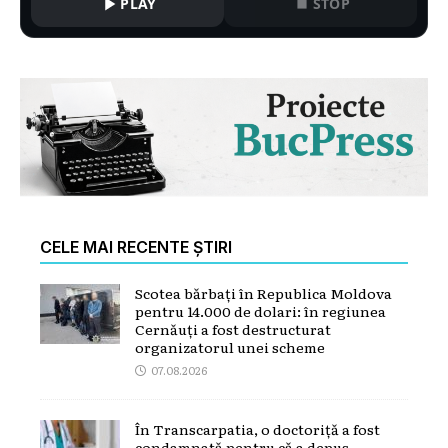
PLAY
STOP
CELE MAI RECENTE ȘTIRI
Scotea bărbați în Republica Moldova
pentru 14.000 de dolari: în regiunea
Cernăuți a fost destructurat
organizatorul unei scheme
07.08.2026
În Transcarpatia, o doctoriță a fost
condamnată pentru că a depus