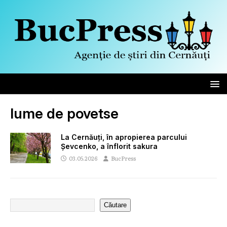
lume de povetse
La Cernăuți, în apropierea parcului
Șevcenko, a înflorit sakura
03.05.2026
BucPress
Căutare