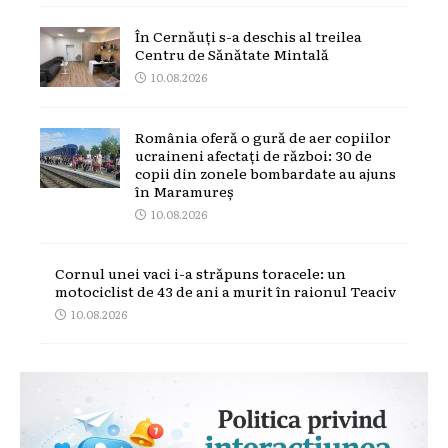
În Cernăuți s-a deschis al treilea
Centru de Sănătate Mintală
10.08.2026
România oferă o gură de aer copiilor
ucraineni afectați de război: 30 de
copii din zonele bombardate au ajuns
în Maramureș
10.08.2026
Cornul unei vaci i-a străpuns toracele: un
motociclist de 43 de ani a murit în raionul Teaciv
10.08.2026