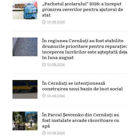
„Pachetul școlarului” 2026: a început
primirea cererilor pentru ajutorul de
stat
10.08.2026
În regiunea Cernăuți au fost stabilite
drumurile prioritare pentru reparație:
începerea lucrărilor este așteptată deja
în luna august
10.08.2026
În Cernăuți se intenționează
construirea unui bazin de înot social
10.08.2026
În Parcul Șevcenko din Cernăuți au
fost instalate arcade răcoritoare cu
apă
10.08.2026