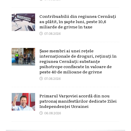
Contribuabilii din regiunea Cernăuți
au plătit, în șapte luni, peste 10,6
miliarde de grivne în taxe
07.08.2026
Șase membri ai unei rețele
internaționale de droguri, reținuți în
regiunea Cernăuți: substanțe
psihotrope confiscate în valoare de
peste 40 de milioane de grivne
07.08.2026
Primarul Varșoviei acordă din nou
patronaj manifestărilor dedicate Zilei
Independenței Ucrainei
06.08.2026