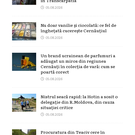
în Transcarpatia
05.08.2026
Nu doar vanilie și ciocolată: ce fel de
înghețată cucerește Cernăuțiul
05.08.2026
Un brand ucrainean de parfumuri a
adăugat un miros din regiunea
Cernăuți în colecția de vară: cum se
poartă corect
05.08.2026
Nistrul seacă rapid: la Hotin a sosit o
delegație din R.Moldova, din cauza
situației critice
05.08.2026
Procuratura din Teaciv cere în