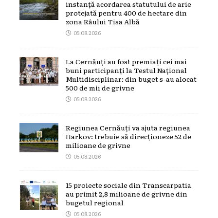
instanță acordarea statutului de arie
protejată pentru 400 de hectare din
zona Râului Tisa Albă
05.08.2026
La Cernăuți au fost premiați cei mai
buni participanți la Testul Național
Multidisciplinar: din buget s-au alocat
500 de mii de grivne
05.08.2026
Regiunea Cernăuți va ajuta regiunea
Harkov: trebuie să direcționeze 52 de
milioane de grivne
05.08.2026
15 proiecte sociale din Transcarpatia
au primit 2,8 milioane de grivne din
bugetul regional
05.08.2026