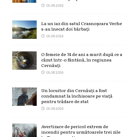
05.08.2026
La un iaz din satul Crasnoșoara Veche
s-au înecat doi bărbați
05.08.2026
O femeie de 74 de ani a murit după ce a
căzut într-o fântână, în regiunea
Cernăuți
05.08.2026
Un locuitor din Cernăuți a fost
condamnat la închisoare pe viață
pentru trădare de stat
05.08.2026
Avertizare de pericol extrem de
incendii pentru următoarele trei zile