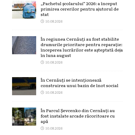
„Pachetul școlarului” 2026: a început
primirea cererilor pentru ajutorul de
stat
10.08.2026
În regiunea Cernăuți au fost stabilite
drumurile prioritare pentru reparație:
începerea lucrărilor este așteptată deja
în luna august
10.08.2026
În Cernăuți se intenționează
construirea unui bazin de înot social
10.08.2026
În Parcul Șevcenko din Cernăuți au
fost instalate arcade răcoritoare cu
apă
10.08.2026