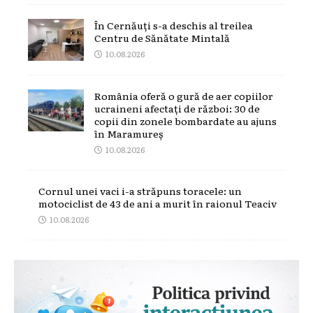
În Cernăuți s-a deschis al treilea
Centru de Sănătate Mintală
10.08.2026
România oferă o gură de aer copiilor
ucraineni afectați de război: 30 de
copii din zonele bombardate au ajuns
în Maramureș
10.08.2026
Cornul unei vaci i-a străpuns toracele: un
motociclist de 43 de ani a murit în raionul Teaciv
10.08.2026