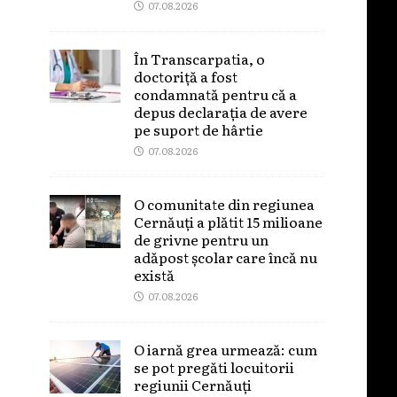
07.08.2026
În Transcarpatia, o
doctoriță a fost
condamnată pentru că a
depus declarația de avere
pe suport de hârtie
07.08.2026
O comunitate din regiunea
Cernăuți a plătit 15 milioane
de grivne pentru un
adăpost școlar care încă nu
există
07.08.2026
O iarnă grea urmează: cum
se pot pregăti locuitorii
regiunii Cernăuți