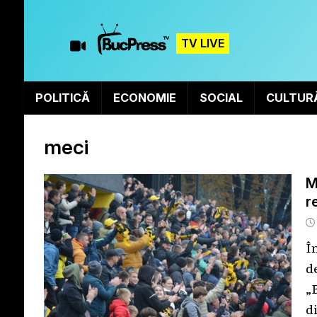
TV LIVE
POLITICĂ
ECONOMIE
SOCIAL
CULTUR
meci
M
r
Î
d
„
d