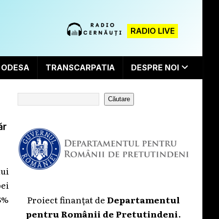
RADIO LIVE
ODESA
TRANSCARPATIA
DESPRE NOI
Căutare
ăr
ui
ei
8%
Proiect finanțat de
Departamentul
pentru Românii de Pretutindeni
.