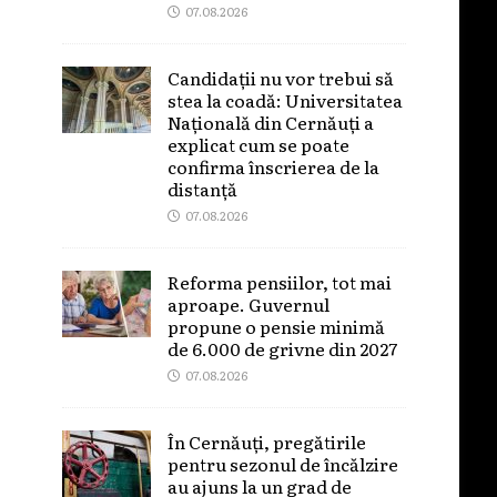
07.08.2026
Candidații nu vor trebui să
stea la coadă: Universitatea
Națională din Cernăuți a
explicat cum se poate
confirma înscrierea de la
distanță
07.08.2026
Reforma pensiilor, tot mai
aproape. Guvernul
propune o pensie minimă
de 6.000 de grivne din 2027
07.08.2026
În Cernăuți, pregătirile
pentru sezonul de încălzire
au ajuns la un grad de