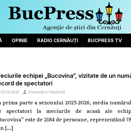
Ă
OPINIE
RADIO CERNĂUȚI
BUCPRESS TV
eciurile echipei „Bucovina”, vizitate de un num
ecord de spectatori
03.12.2025
Alexandru Vasilachi
n prima parte a sezonului 2025-2026, media numărul
e spectatori la meciurile de acasă ale echip
Bucovina” este de 2184 de persoane, reprezentând 7
in
[…]