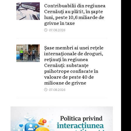
Contribuabilii din regiunea
Cernăuți au plătit, în șapte
luni, peste 10,6 miliarde de
grivne în taxe
07.08.2026
Șase membri ai unei rețele
internaționale de droguri,
reținuți în regiunea
Cernăuți: substanțe
psihotrope confiscate în
valoare de peste 40 de
milioane de grivne
07.08.2026