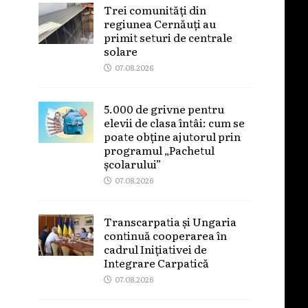
Trei comunități din
regiunea Cernăuți au
primit seturi de centrale
solare
07.08.2026
5.000 de grivne pentru
elevii de clasa întâi: cum se
poate obține ajutorul prin
programul „Pachetul
școlarului”
07.08.2026
Transcarpatia și Ungaria
continuă cooperarea în
cadrul Inițiativei de
Integrare Carpatică
07.08.2026