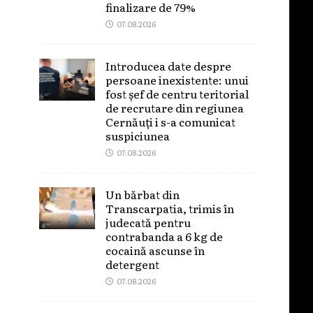
finalizare de 79%
07.08.2026
Introducea date despre
persoane inexistente: unui
fost șef de centru teritorial
de recrutare din regiunea
Cernăuți i s-a comunicat
suspiciunea
07.08.2026
Un bărbat din
Transcarpatia, trimis în
judecată pentru
contrabanda a 6 kg de
cocaină ascunse în
detergent
07.08.2026