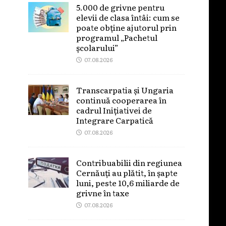
5.000 de grivne pentru
elevii de clasa întâi: cum se
poate obține ajutorul prin
programul „Pachetul
școlarului”
07.08.2026
Transcarpatia și Ungaria
continuă cooperarea în
cadrul Inițiativei de
Integrare Carpatică
07.08.2026
Contribuabilii din regiunea
Cernăuți au plătit, în șapte
luni, peste 10,6 miliarde de
grivne în taxe
07.08.2026