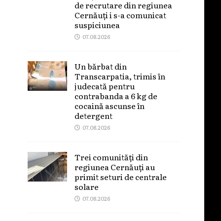
de recrutare din regiunea
Cernăuți i s-a comunicat
suspiciunea
07.08.2026
Un bărbat din
Transcarpatia, trimis în
judecată pentru
contrabanda a 6 kg de
cocaină ascunse în
detergent
07.08.2026
Trei comunități din
regiunea Cernăuți au
primit seturi de centrale
solare
07.08.2026