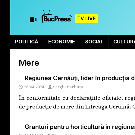
TV LIVE
POLITICĂ
ECONOMIE
SOCIAL
CULTUR
Mere
Regiunea Cernăuți, lider în producția 
26.04.2024
Sergiu Barbuța
În conformitate cu declarațiile oficiale, re
de producție de mere din întreaga Ucraină. 
Granturi pentru horticultură în regiun