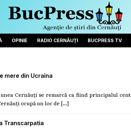
Ă
OPINIE
RADIO CERNĂUȚI
BUCPRESS TV
de mere din Ucraina
giunea Cernăuți se remarcă ca fiind principalul cen
Cernăuți ocupă un loc de
[…]
ea Transcarpatia