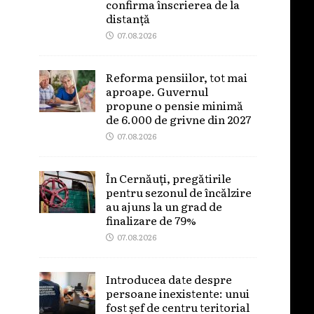
confirma înscrierea de la
distanță
07.08.2026
Reforma pensiilor, tot mai
aproape. Guvernul
propune o pensie minimă
de 6.000 de grivne din 2027
07.08.2026
În Cernăuți, pregătirile
pentru sezonul de încălzire
au ajuns la un grad de
finalizare de 79%
07.08.2026
Introducea date despre
persoane inexistente: unui
fost șef de centru teritorial