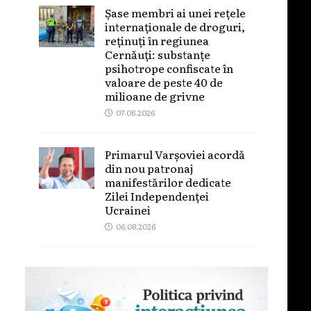
Șase membri ai unei rețele
internaționale de droguri,
reținuți în regiunea
Cernăuți: substanțe
psihotrope confiscate în
valoare de peste 40 de
milioane de grivne
07.08.2026
Primarul Varșoviei acordă
din nou patronaj
manifestărilor dedicate
Zilei Independenței
Ucrainei
06.08.2026