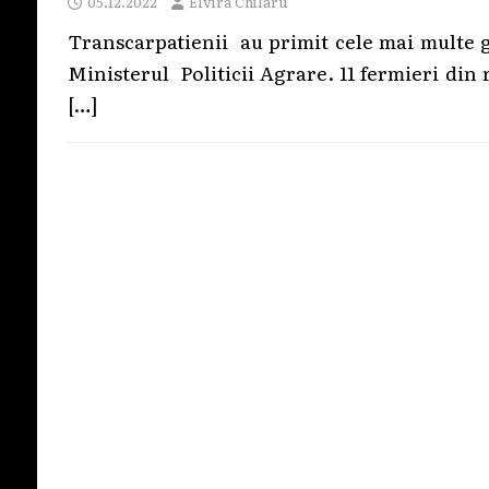
05.12.2022
Elvira Chilaru
Transcarpatienii au primit cele mai multe 
Ministerul Politicii Agrare. 11 fermieri di
[…]