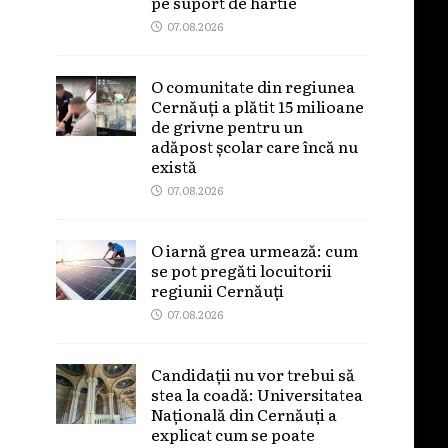
pe suport de hârtie
07.08.2026
O comunitate din regiunea
Cernăuți a plătit 15 milioane
de grivne pentru un
adăpost școlar care încă nu
există
07.08.2026
O iarnă grea urmează: cum
se pot pregăti locuitorii
regiunii Cernăuți
07.08.2026
Candidații nu vor trebui să
stea la coadă: Universitatea
Națională din Cernăuți a
explicat cum se poate