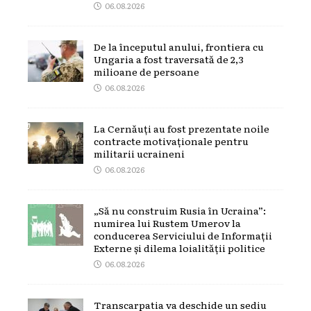
06.08.2026
De la începutul anului, frontiera cu
Ungaria a fost traversată de 2,3
milioane de persoane
06.08.2026
La Cernăuți au fost prezentate noile
contracte motivaționale pentru
militarii ucraineni
06.08.2026
„Să nu construim Rusia în Ucraina”:
numirea lui Rustem Umerov la
conducerea Serviciului de Informații
Externe și dilema loialității politice
06.08.2026
Transcarpatia va deschide un sediu