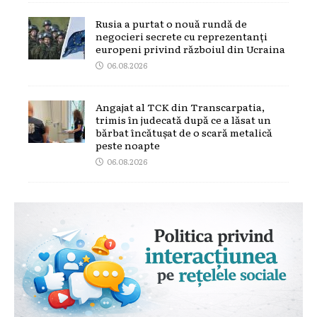
Rusia a purtat o nouă rundă de
negocieri secrete cu reprezentanți
europeni privind războiul din Ucraina
06.08.2026
Angajat al TCK din Transcarpatia,
trimis în judecată după ce a lăsat un
bărbat încătușat de o scară metalică
peste noapte
06.08.2026