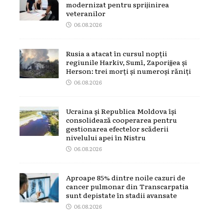
modernizat pentru sprijinirea
veteranilor
06.08.2026
Rusia a atacat în cursul nopții
regiunile Harkiv, Sumî, Zaporijjea și
Herson: trei morți și numeroși răniți
06.08.2026
Ucraina și Republica Moldova își
consolidează cooperarea pentru
gestionarea efectelor scăderii
nivelului apei în Nistru
06.08.2026
Aproape 85% dintre noile cazuri de
cancer pulmonar din Transcarpatia
sunt depistate în stadii avansate
06.08.2026