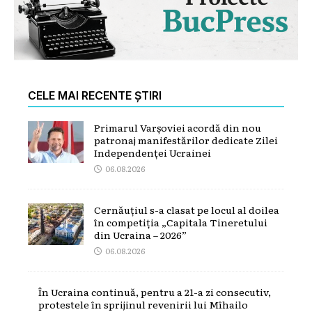
CELE MAI RECENTE ȘTIRI
Primarul Varșoviei acordă din nou
patronaj manifestărilor dedicate Zilei
Independenței Ucrainei
06.08.2026
Cernăuțiul s-a clasat pe locul al doilea
în competiția „Capitala Tineretului
din Ucraina – 2026”
06.08.2026
În Ucraina continuă, pentru a 21-a zi consecutiv,
protestele în sprijinul revenirii lui Mîhailo