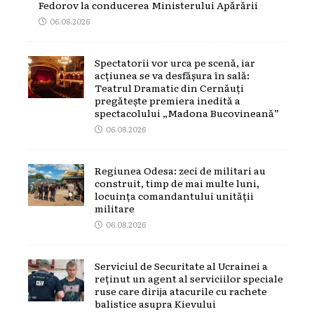
Fedorov la conducerea Ministerului Apărării
06.08.2026
Spectatorii vor urca pe scenă, iar
acțiunea se va desfășura în sală:
Teatrul Dramatic din Cernăuți
pregătește premiera inedită a
spectacolului „Madona Bucovineană”
06.08.2026
Regiunea Odesa: zeci de militari au
construit, timp de mai multe luni,
locuința comandantului unității
militare
06.08.2026
Serviciul de Securitate al Ucrainei a
reținut un agent al serviciilor speciale
ruse care dirija atacurile cu rachete
balistice asupra Kievului