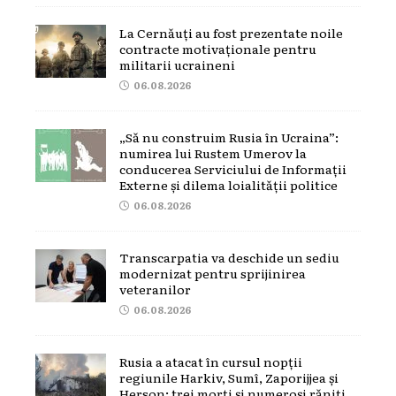
La Cernăuți au fost prezentate noile
contracte motivaționale pentru
militarii ucraineni
06.08.2026
„Să nu construim Rusia în Ucraina”:
numirea lui Rustem Umerov la
conducerea Serviciului de Informații
Externe și dilema loialității politice
06.08.2026
Transcarpatia va deschide un sediu
modernizat pentru sprijinirea
veteranilor
06.08.2026
Rusia a atacat în cursul nopții
regiunile Harkiv, Sumî, Zaporijjea și
Herson: trei morți și numeroși răniți