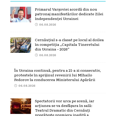
Primarul Varșoviei acordă din nou
patronaj manifestărilor dedicate Zilei
Independenței Ucrainei
06.08.2026
Cernăuțiul s-a clasat pe locul al doilea
în competiția „Capitala Tineretului
din Ucraina – 2026”
06.08.2026
În Ucraina continuă, pentru a 21-a zi consecutiv,
protestele în sprijinul revenirii lui Mîhailo
Fedorov la conducerea Ministerului Apărării
06.08.2026
Spectatorii vor urca pe scenă, iar
acțiunea se va desfășura în sală:
Teatrul Dramatic din Cernăuți
pregătește premiera inedită a