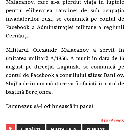
Malacanov, care și-a pierdut viața în luptele
pentru eliberarea Ucrainei de sub ocupația
invadatorilor ruși, se comunică pe contul de
Facebook a Adminsitrației militare a regiunii
Cernăuți.
Militarul Olexandr Malacanov a servit în
unitatea militară A/4856. A murit în data de 16
august pe direcția Lugansk, se comunică pe
contul de Facebook a consiliului sătesc Banilov.
Slujba de înmormântare va fi oficiată în satul de
baștină Berejonca.
Dumnezeu să-l odihnească în pace!
BucPress
CERNĂUȚI
MILITAR UCIS
PE FRONT