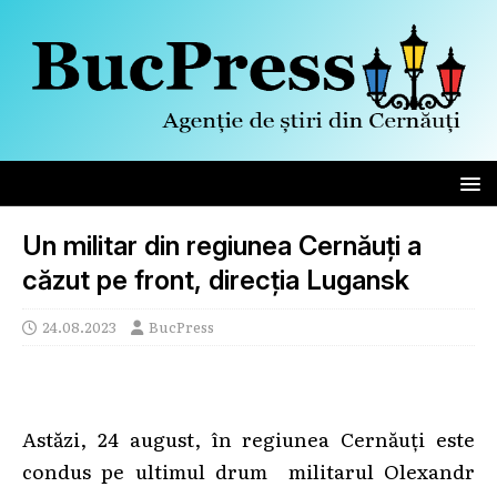
Un militar din regiunea Cernăuți a
căzut pe front, direcția Lugansk
24.08.2023
BucPress
Astăzi, 24 august, în regiunea Cernăuți este
condus pe ultimul drum militarul Olexandr