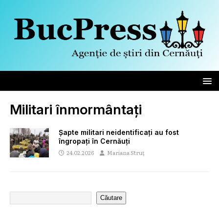
Militari înmormântați
Șapte militari neidentificați au fost
îngropați în Cernăuți
24.02.2026
Mariana Struț
Căutare