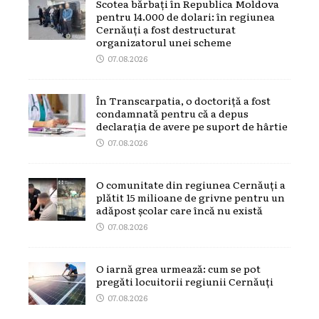
Scotea bărbați în Republica Moldova
pentru 14.000 de dolari: în regiunea
Cernăuți a fost destructurat
organizatorul unei scheme
07.08.2026
În Transcarpatia, o doctoriță a fost
condamnată pentru că a depus
declarația de avere pe suport de hârtie
07.08.2026
O comunitate din regiunea Cernăuți a
plătit 15 milioane de grivne pentru un
adăpost școlar care încă nu există
07.08.2026
O iarnă grea urmează: cum se pot
pregăti locuitorii regiunii Cernăuți
07.08.2026