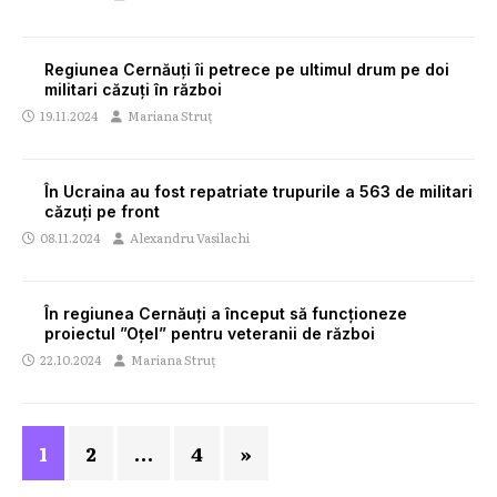
Regiunea Cernăuți îi petrece pe ultimul drum pe doi
militari căzuți în război
19.11.2024
Mariana Struț
În Ucraina au fost repatriate trupurile a 563 de militari
căzuți pe front
08.11.2024
Alexandru Vasilachi
În regiunea Cernăuți a început să funcționeze
proiectul ”Oțel” pentru veteranii de război
22.10.2024
Mariana Struț
1
2
…
4
»