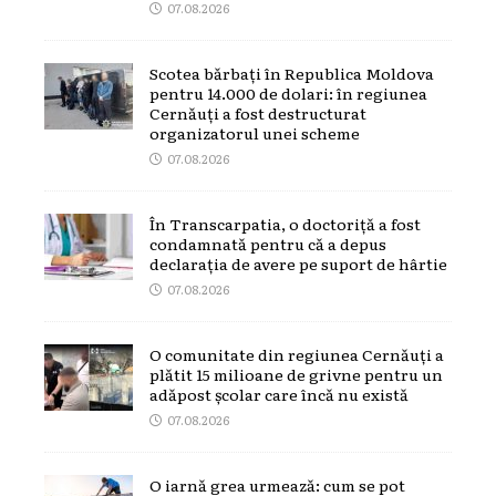
07.08.2026
Scotea bărbați în Republica Moldova
pentru 14.000 de dolari: în regiunea
Cernăuți a fost destructurat
organizatorul unei scheme
07.08.2026
În Transcarpatia, o doctoriță a fost
condamnată pentru că a depus
declarația de avere pe suport de hârtie
07.08.2026
O comunitate din regiunea Cernăuți a
plătit 15 milioane de grivne pentru un
adăpost școlar care încă nu există
07.08.2026
O iarnă grea urmează: cum se pot