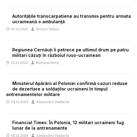
Autoritățile transcarpatiene au transmis pentru armata
ucraineană o ambulanță
05.12.2024
Elvira Chilaru
Regiunea Cernăuți îi petrece pe ultimul drum pe patru
militari căzuți în războiul ruso-ucrainean
05.12.2024
Mariana Struț
Ministerul Apărării al Poloniei confirmă cazuri reduse
de dezertare a soldaților ucraineni în timpul
antrenamentelor militare
04.12.2024
Alexandru Vasilachi
Financial Times: În Polonia, 12 militari ucraineni fug
lunar de la antrenamente
02.12.2024
Alexandru Vasilachi