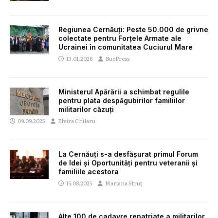
Regiunea Cernăuți: Peste 50.000 de grivne
colectate pentru Forțele Armate ale
Ucrainei în comunitatea Cuciurul Mare
13.01.2026
BucPress
Ministerul Apărării a schimbat regulile
pentru plata despăgubirilor familiilor
militarilor căzuți
09.09.2025
Elvira Chilaru
La Cernăuți s-a desfășurat primul Forum
de Idei și Oportunități pentru veteranii și
familiile acestora
15.08.2025
Mariana Struț
Alte 100 de cadavre repatriate a militarilor