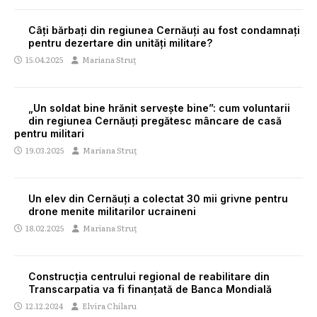
Câți bărbați din regiunea Cernăuți au fost condamnați
pentru dezertare din unități militare?
15.04.2025
Mariana Struț
„Un soldat bine hrănit servește bine”: cum voluntarii
din regiunea Cernăuți pregătesc mâncare de casă
pentru militari
19.03.2025
Mariana Struț
Un elev din Cernăuți a colectat 30 mii grivne pentru
drone menite militarilor ucraineni
18.02.2025
Mariana Struț
Construcția centrului regional de reabilitare din
Transcarpatia va fi finanțată de Banca Mondială
12.12.2024
Elvira Chilaru