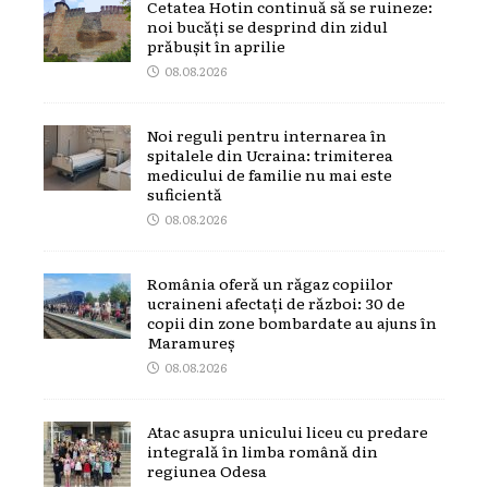
Cetatea Hotin continuă să se ruineze:
noi bucăți se desprind din zidul
prăbușit în aprilie
08.08.2026
Noi reguli pentru internarea în
spitalele din Ucraina: trimiterea
medicului de familie nu mai este
suficientă
08.08.2026
România oferă un răgaz copiilor
ucraineni afectați de război: 30 de
copii din zone bombardate au ajuns în
Maramureș
08.08.2026
Atac asupra unicului liceu cu predare
integrală în limba română din
regiunea Odesa