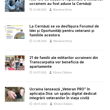
ucraineni au fost aduse la Cernăuți
15.08.2025
Mariana Struț
La Cernăuți se va desfășura Forumul de
Idei și Oportunități pentru veteranii și
familiile acestora
12.08.2025
Mariana Struț
21 de familii ale militarilor ucraineni din
Transcarpatia vor beneficia de
apartamente
16.07.2025
Elvira Chilaru
Ucraina lansează „Veteran PRO” în
aplicația Diia: un spațiu digital dedicat
integrării veteranilor în viața civilă
08.07.2025
Elvira Chilaru