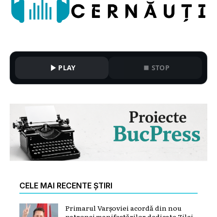
PLAY
STOP
CELE MAI RECENTE ȘTIRI
Primarul Varșoviei acordă din nou
patronaj manifestărilor dedicate Zilei