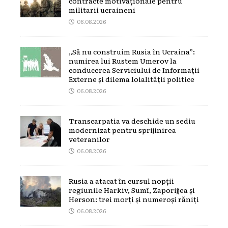
contracte motivaționale pentru
militarii ucraineni
06.08.2026
„Să nu construim Rusia în Ucraina”:
numirea lui Rustem Umerov la
conducerea Serviciului de Informații
Externe și dilema loialității politice
06.08.2026
Transcarpatia va deschide un sediu
modernizat pentru sprijinirea
veteranilor
06.08.2026
Rusia a atacat în cursul nopții
regiunile Harkiv, Sumî, Zaporijjea și
Herson: trei morți și numeroși răniți
06.08.2026