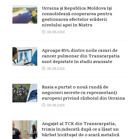
Ucraina și Republica Moldova își
consolidează cooperarea pentru
gestionarea efectelor scăderii
nivelului apei în Nistru
06.08.2026
Aproape 85% dintre noile cazuri de
cancer pulmonar din Transcarpatia
sunt depistate în stadii avansate
06.08.2026
Rusia a purtat o nouă rundă de
negocieri secrete cu reprezentanți
europeni privind războiul din Ucraina
06.08.2026
Angajat al TCK din Transcarpatia,
trimis în judecată după ce a lăsat un
bărbat încătușat de o scară metalică