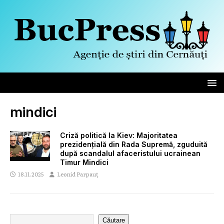
mindici
Criză politică la Kiev: Majoritatea
prezidențială din Rada Supremă, zguduită
după scandalul afaceristului ucrainean
Timur Mindici
18.11.2025
Leonid Parpauț
Căutare