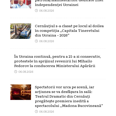
Independenței Ucrainei
06.08.2026
Cernăuțiul s-a clasat pe locul al doilea
în competiția „Capitala Tineretului
din Ucraina – 2026”
06.08.2026
În Ucraina continuă, pentru a 21-a zi consecutiv,
protestele în sprijinul revenirii lui Mîhailo
Fedorov la conducerea Ministerului Apărării
06.08.2026
Spectatorii vor urca pe scenă, iar
acțiunea se va desfășura în sală:
Teatrul Dramatic din Cernăuți
pregătește premiera inedită a
spectacolului „Madona Bucovineană”
06.08.2026