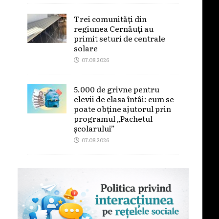
Trei comunități din
regiunea Cernăuți au
primit seturi de centrale
solare
07.08.2026
5.000 de grivne pentru
elevii de clasa întâi: cum se
poate obține ajutorul prin
programul „Pachetul
școlarului”
07.08.2026