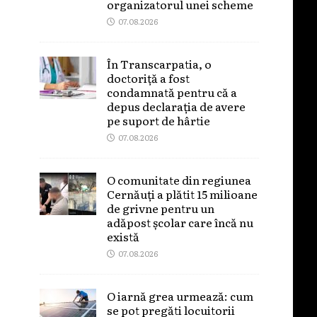
organizatorul unei scheme
07.08.2026
În Transcarpatia, o
doctoriță a fost
condamnată pentru că a
depus declarația de avere
pe suport de hârtie
07.08.2026
O comunitate din regiunea
Cernăuți a plătit 15 milioane
de grivne pentru un
adăpost școlar care încă nu
există
07.08.2026
O iarnă grea urmează: cum
se pot pregăti locuitorii