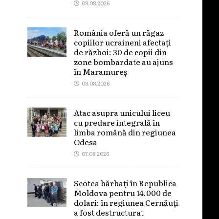
08.08.2026
România oferă un răgaz
copiilor ucraineni afectați
de război: 30 de copii din
zone bombardate au ajuns
în Maramureș
08.08.2026
Atac asupra unicului liceu
cu predare integrală în
limba română din regiunea
Odesa
07.08.2026
Scotea bărbați în Republica
Moldova pentru 14.000 de
dolari: în regiunea Cernăuți
a fost destructurat