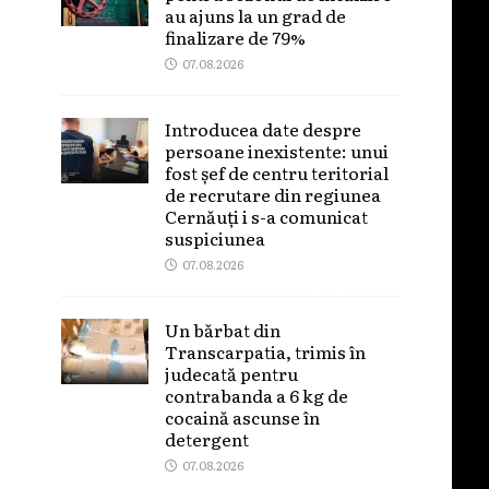
au ajuns la un grad de
finalizare de 79%
07.08.2026
Introducea date despre
persoane inexistente: unui
fost șef de centru teritorial
de recrutare din regiunea
Cernăuți i s-a comunicat
suspiciunea
07.08.2026
Un bărbat din
Transcarpatia, trimis în
judecată pentru
contrabanda a 6 kg de
cocaină ascunse în
detergent
07.08.2026