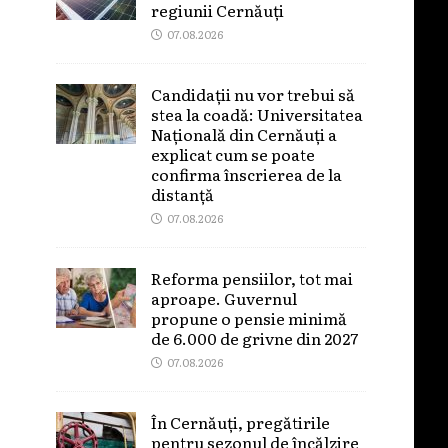
regiunii Cernăuți
07.08.2026
Candidații nu vor trebui să
stea la coadă: Universitatea
Națională din Cernăuți a
explicat cum se poate
confirma înscrierea de la
distanță
07.08.2026
Reforma pensiilor, tot mai
aproape. Guvernul
propune o pensie minimă
de 6.000 de grivne din 2027
07.08.2026
În Cernăuți, pregătirile
pentru sezonul de încălzire