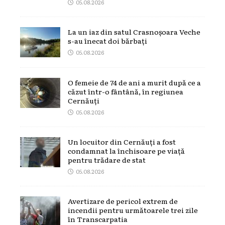
05.08.2026
La un iaz din satul Crasnoșoara Veche
s-au înecat doi bărbați
05.08.2026
O femeie de 74 de ani a murit după ce a
căzut într-o fântână, în regiunea
Cernăuți
05.08.2026
Un locuitor din Cernăuți a fost
condamnat la închisoare pe viață
pentru trădare de stat
05.08.2026
Avertizare de pericol extrem de
incendii pentru următoarele trei zile
în Transcarpatia