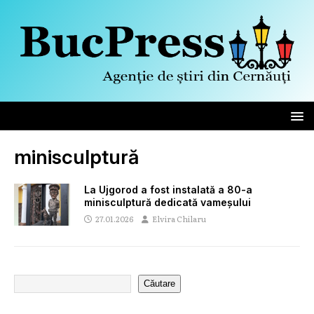
minisculptură
La Ujgorod a fost instalată a 80-a
minisculptură dedicată vameșului
27.01.2026
Elvira Chilaru
Căutare