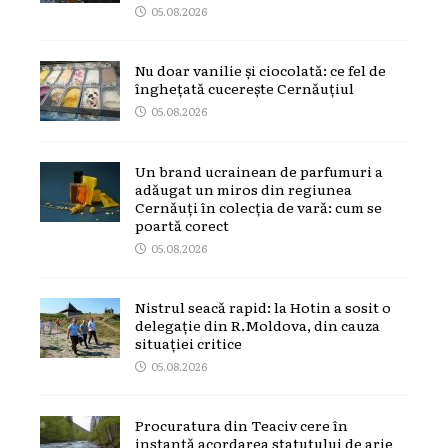
05.08.2026
Nu doar vanilie și ciocolată: ce fel de
înghețată cucerește Cernăuțiul
05.08.2026
Un brand ucrainean de parfumuri a
adăugat un miros din regiunea
Cernăuți în colecția de vară: cum se
poartă corect
05.08.2026
Nistrul seacă rapid: la Hotin a sosit o
delegație din R.Moldova, din cauza
situației critice
05.08.2026
Procuratura din Teaciv cere în
instanță acordarea statutului de arie