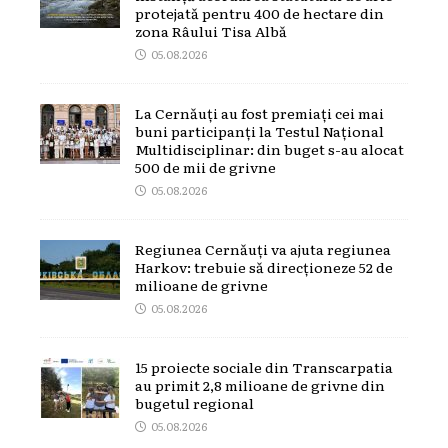
protejată pentru 400 de hectare din
zona Râului Tisa Albă
05.08.2026
La Cernăuți au fost premiați cei mai
buni participanți la Testul Național
Multidisciplinar: din buget s-au alocat
500 de mii de grivne
05.08.2026
Regiunea Cernăuți va ajuta regiunea
Harkov: trebuie să direcționeze 52 de
milioane de grivne
05.08.2026
15 proiecte sociale din Transcarpatia
au primit 2,8 milioane de grivne din
bugetul regional
05.08.2026