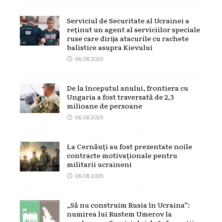
Serviciul de Securitate al Ucrainei a
reținut un agent al serviciilor speciale
ruse care dirija atacurile cu rachete
balistice asupra Kievului
06.08.2026
De la începutul anului, frontiera cu
Ungaria a fost traversată de 2,3
milioane de persoane
06.08.2026
La Cernăuți au fost prezentate noile
contracte motivaționale pentru
militarii ucraineni
06.08.2026
„Să nu construim Rusia în Ucraina”:
numirea lui Rustem Umerov la