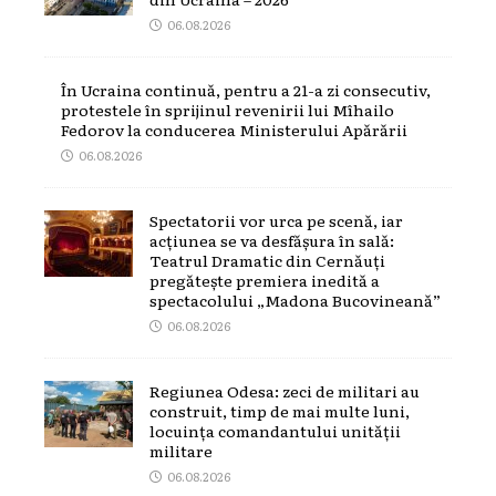
06.08.2026
În Ucraina continuă, pentru a 21-a zi consecutiv,
protestele în sprijinul revenirii lui Mîhailo
Fedorov la conducerea Ministerului Apărării
06.08.2026
Spectatorii vor urca pe scenă, iar
acțiunea se va desfășura în sală:
Teatrul Dramatic din Cernăuți
pregătește premiera inedită a
spectacolului „Madona Bucovineană”
06.08.2026
Regiunea Odesa: zeci de militari au
construit, timp de mai multe luni,
locuința comandantului unității
militare
06.08.2026