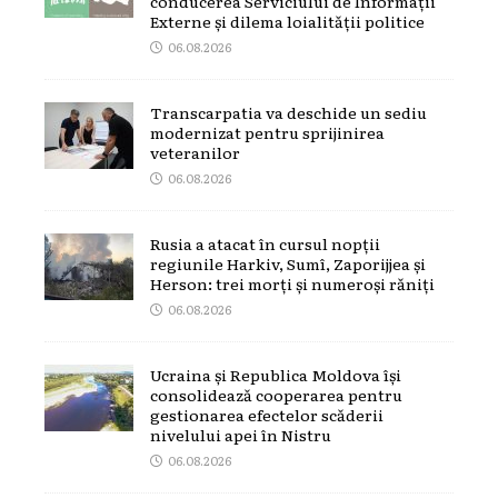
conducerea Serviciului de Informații
Externe și dilema loialității politice
06.08.2026
Transcarpatia va deschide un sediu
modernizat pentru sprijinirea
veteranilor
06.08.2026
Rusia a atacat în cursul nopții
regiunile Harkiv, Sumî, Zaporijjea și
Herson: trei morți și numeroși răniți
06.08.2026
Ucraina și Republica Moldova își
consolidează cooperarea pentru
gestionarea efectelor scăderii
nivelului apei în Nistru
06.08.2026