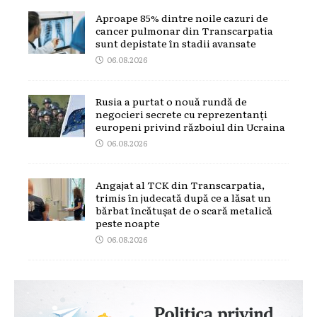
Aproape 85% dintre noile cazuri de
cancer pulmonar din Transcarpatia
sunt depistate în stadii avansate
06.08.2026
Rusia a purtat o nouă rundă de
negocieri secrete cu reprezentanți
europeni privind războiul din Ucraina
06.08.2026
Angajat al TCK din Transcarpatia,
trimis în judecată după ce a lăsat un
bărbat încătușat de o scară metalică
peste noapte
06.08.2026