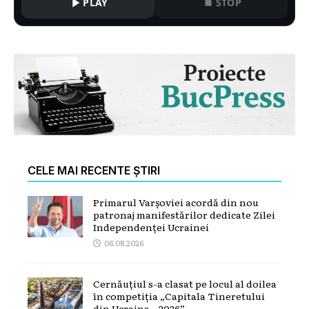
PLAY
STOP
CELE MAI RECENTE ȘTIRI
Primarul Varșoviei acordă din nou
patronaj manifestărilor dedicate Zilei
Independenței Ucrainei
06.08.2026
Cernăuțiul s-a clasat pe locul al doilea
în competiția „Capitala Tineretului
din Ucraina – 2026”