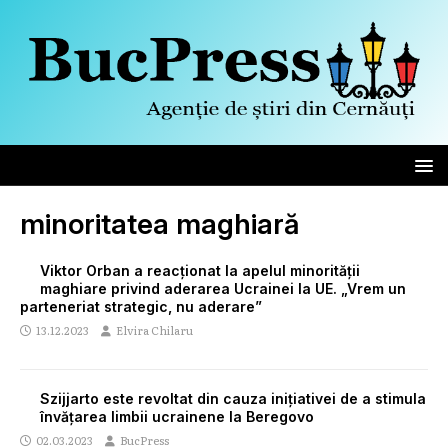
minoritatea maghiară
Viktor Orban a reacționat la apelul minorității
maghiare privind aderarea Ucrainei la UE. „Vrem un
parteneriat strategic, nu aderare”
13.12.2023
Elvira Chilaru
Szijjarto este revoltat din cauza inițiativei de a stimula
învățarea limbii ucrainene la Beregovo
02.03.2023
BucPress