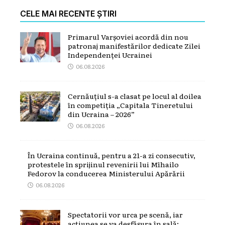
CELE MAI RECENTE ȘTIRI
Primarul Varșoviei acordă din nou
patronaj manifestărilor dedicate Zilei
Independenței Ucrainei
06.08.2026
Cernăuțiul s-a clasat pe locul al doilea
în competiția „Capitala Tineretului
din Ucraina – 2026”
06.08.2026
În Ucraina continuă, pentru a 21-a zi consecutiv,
protestele în sprijinul revenirii lui Mîhailo
Fedorov la conducerea Ministerului Apărării
06.08.2026
Spectatorii vor urca pe scenă, iar
acțiunea se va desfășura în sală: