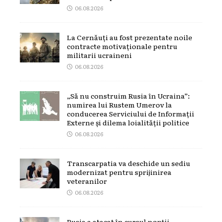
06.08.2026
La Cernăuți au fost prezentate noile
contracte motivaționale pentru
militarii ucraineni
06.08.2026
„Să nu construim Rusia în Ucraina”:
numirea lui Rustem Umerov la
conducerea Serviciului de Informații
Externe și dilema loialității politice
06.08.2026
Transcarpatia va deschide un sediu
modernizat pentru sprijinirea
veteranilor
06.08.2026
Rusia a atacat în cursul nopții