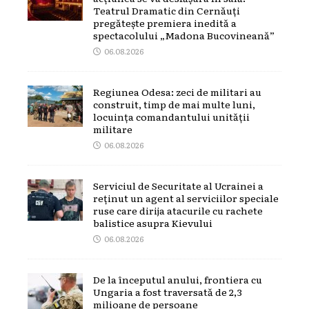
Teatrul Dramatic din Cernăuți
pregătește premiera inedită a
spectacolului „Madona Bucovineană”
06.08.2026
Regiunea Odesa: zeci de militari au
construit, timp de mai multe luni,
locuința comandantului unității
militare
06.08.2026
Serviciul de Securitate al Ucrainei a
reținut un agent al serviciilor speciale
ruse care dirija atacurile cu rachete
balistice asupra Kievului
06.08.2026
De la începutul anului, frontiera cu
Ungaria a fost traversată de 2,3
milioane de persoane