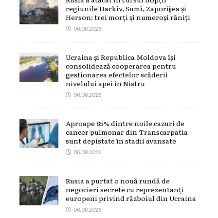
regiunile Harkiv, Sumî, Zaporijjea și
Herson: trei morți și numeroși răniți
06.08.2026
Ucraina și Republica Moldova își
consolidează cooperarea pentru
gestionarea efectelor scăderii
nivelului apei în Nistru
06.08.2026
Aproape 85% dintre noile cazuri de
cancer pulmonar din Transcarpatia
sunt depistate în stadii avansate
06.08.2026
Rusia a purtat o nouă rundă de
negocieri secrete cu reprezentanți
europeni privind războiul din Ucraina
06.08.2026