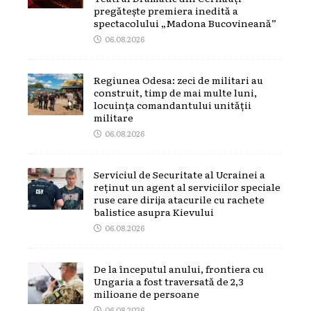
pregătește premiera inedită a
spectacolului „Madona Bucovineană”
06.08.2026
Regiunea Odesa: zeci de militari au
construit, timp de mai multe luni,
locuința comandantului unității
militare
06.08.2026
Serviciul de Securitate al Ucrainei a
reținut un agent al serviciilor speciale
ruse care dirija atacurile cu rachete
balistice asupra Kievului
06.08.2026
De la începutul anului, frontiera cu
Ungaria a fost traversată de 2,3
milioane de persoane
06.08.2026