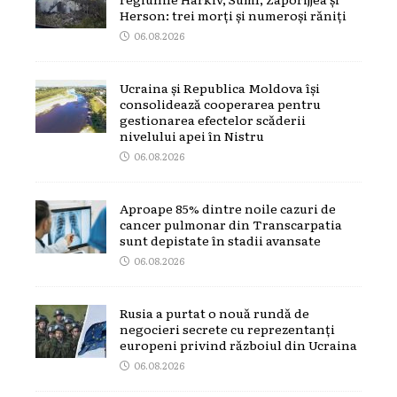
Herson: trei morți și numeroși răniți
06.08.2026
Ucraina și Republica Moldova își
consolidează cooperarea pentru
gestionarea efectelor scăderii
nivelului apei în Nistru
06.08.2026
Aproape 85% dintre noile cazuri de
cancer pulmonar din Transcarpatia
sunt depistate în stadii avansate
06.08.2026
Rusia a purtat o nouă rundă de
negocieri secrete cu reprezentanți
europeni privind războiul din Ucraina
06.08.2026