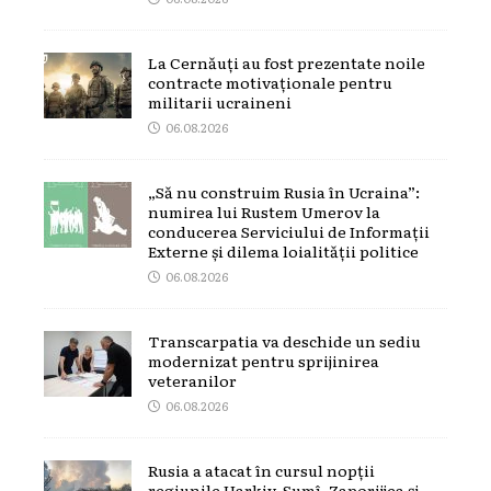
La Cernăuți au fost prezentate noile
contracte motivaționale pentru
militarii ucraineni
06.08.2026
„Să nu construim Rusia în Ucraina”:
numirea lui Rustem Umerov la
conducerea Serviciului de Informații
Externe și dilema loialității politice
06.08.2026
Transcarpatia va deschide un sediu
modernizat pentru sprijinirea
veteranilor
06.08.2026
Rusia a atacat în cursul nopții
regiunile Harkiv, Sumî, Zaporijjea și