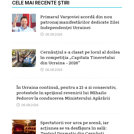
CELE MAI RECENTE ȘTIRI
Primarul Varșoviei acordă din nou
patronaj manifestărilor dedicate Zilei
Independenței Ucrainei
06.08.2026
Cernăuțiul s-a clasat pe locul al doilea
în competiția „Capitala Tineretului
din Ucraina – 2026”
06.08.2026
În Ucraina continuă, pentru a 21-a zi consecutiv,
protestele în sprijinul revenirii lui Mîhailo
Fedorov la conducerea Ministerului Apărării
06.08.2026
Spectatorii vor urca pe scenă, iar
acțiunea se va desfășura în sală:
Teatrul Dramatic din Cernăuți