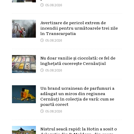
05.08.2026
Avertizare de pericol extrem de
incendii pentru următoarele trei zile
în Transcarpatia
05.08.2026
Nu doar vanilie și ciocolată: ce fel de
înghețată cucerește Cernăuțiul
05.08.2026
Un brand ucrainean de parfumuri a
adăugat un miros din regiunea
Cernăuți în colecția de vară: cum se
poartă corect
05.08.2026
Nistrul seacă rapid: la Hotin a sosit o
delegație din R.Moldova, din cauza