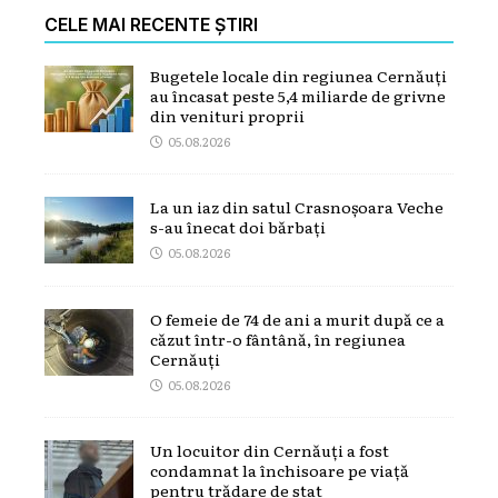
CELE MAI RECENTE ȘTIRI
Bugetele locale din regiunea Cernăuți
au încasat peste 5,4 miliarde de grivne
din venituri proprii
05.08.2026
La un iaz din satul Crasnoșoara Veche
s-au înecat doi bărbați
05.08.2026
O femeie de 74 de ani a murit după ce a
căzut într-o fântână, în regiunea
Cernăuți
05.08.2026
Un locuitor din Cernăuți a fost
condamnat la închisoare pe viață
pentru trădare de stat