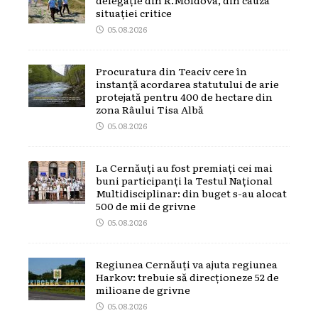
situației critice
05.08.2026
Procuratura din Teaciv cere în
instanță acordarea statutului de arie
protejată pentru 400 de hectare din
zona Râului Tisa Albă
05.08.2026
La Cernăuți au fost premiați cei mai
buni participanți la Testul Național
Multidisciplinar: din buget s-au alocat
500 de mii de grivne
05.08.2026
Regiunea Cernăuți va ajuta regiunea
Harkov: trebuie să direcționeze 52 de
milioane de grivne
05.08.2026