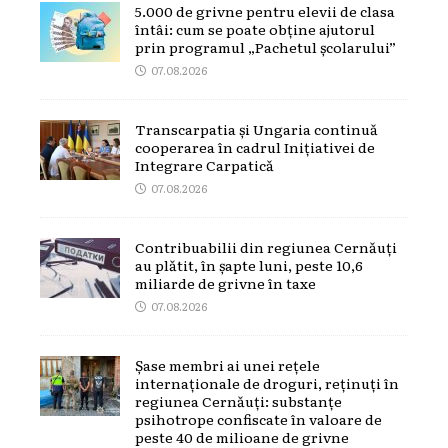
5.000 de grivne pentru elevii de clasa
întâi: cum se poate obține ajutorul
prin programul „Pachetul școlarului”
07.08.2026
Transcarpatia și Ungaria continuă
cooperarea în cadrul Inițiativei de
Integrare Carpatică
07.08.2026
Contribuabilii din regiunea Cernăuți
au plătit, în șapte luni, peste 10,6
miliarde de grivne în taxe
07.08.2026
Șase membri ai unei rețele
internaționale de droguri, reținuți în
regiunea Cernăuți: substanțe
psihotrope confiscate în valoare de
peste 40 de milioane de grivne