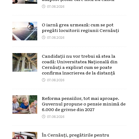
07.08.2026
O iarnă grea urmează: cum se pot
pregăti locuitorii regiunii Cernăuți
07.08.2026
Candidații nu vor trebui să stea la
coadă: Universitatea Națională din
Cernăuți a explicat cum se poate
confirma înscrierea de la distanță
07.08.2026
Reforma pensiilor, tot mai aproape.
Guvernul propune o pensie minimă de
6.000 de grivne din 2027
07.08.2026
În Cernăuți, pregătirile pentru