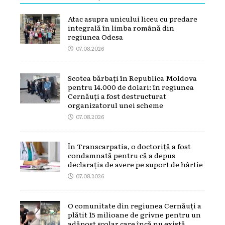
Atac asupra unicului liceu cu predare
integrală în limba română din
regiunea Odesa
07.08.2026
Scotea bărbați în Republica Moldova
pentru 14.000 de dolari: în regiunea
Cernăuți a fost destructurat
organizatorul unei scheme
07.08.2026
În Transcarpatia, o doctoriță a fost
condamnată pentru că a depus
declarația de avere pe suport de hârtie
07.08.2026
O comunitate din regiunea Cernăuți a
plătit 15 milioane de grivne pentru un
adăpost școlar care încă nu există