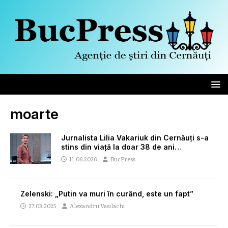
moarte
Jurnalista Lilia Vakariuk din Cernăuți s-a
stins din viață la doar 38 de ani…
11.06.2026
BucPress
Zelenski: „Putin va muri în curând, este un fapt”
27.03.2025
Alexandru Vasilachi