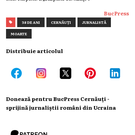
BucPress
38 DE ANI
CERNĂUȚI
JURNALISTĂ
MOARTE
Distribuie articolul
Donează pentru BucPress Cernăuți -
sprijină jurnaliștii români din Ucraina