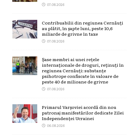
07.08.2026
Contribuabilii din regiunea Cernăuți
au plătit, în șapte luni, peste 10,6
miliarde de grivne în taxe
07.08.2026
Șase membri ai unei rețele
internaționale de droguri, reținuți în
regiunea Cernăuți: substanțe
psihotrope confiscate în valoare de
peste 40 de milioane de grivne
07.08.2026
Primarul Varșoviei acordă din nou
patronaj manifestărilor dedicate Zilei
Independenței Ucrainei
06.08.2026