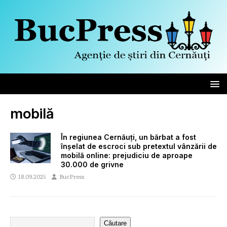
mobilă
În regiunea Cernăuți, un bărbat a fost
înșelat de escroci sub pretextul vânzării de
mobilă online: prejudiciu de aproape
30.000 de grivne
18.09.2025
BucPress
Căutare