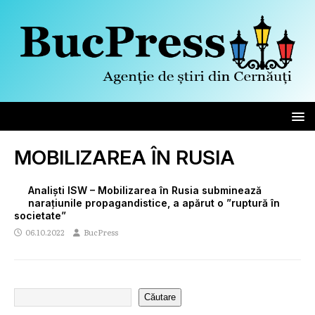
MOBILIZAREA ÎN RUSIA
Analiști ISW – Mobilizarea în Rusia subminează
narațiunile propagandistice, a apărut o ”ruptură în
societate”
06.10.2022
BucPress
Căutare