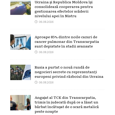
Ucraina și Republica Moldova își
consolidează cooperarea pentru
gestionarea efectelor scăderii
nivelului apei în Nistru
06.08.2026
Aproape 85% dintre noile cazuri de
cancer pulmonar din Transcarpatia
sunt depistate în stadii avansate
06.08.2026
Rusia a purtat o nouă rundă de
negocieri secrete cu reprezentanți
europeni privind războiul din Ucraina
06.08.2026
Angajat al TCK din Transcarpatia,
trimis în judecată după ce a lăsat un
bărbat încătușat de o scară metalică
peste noapte