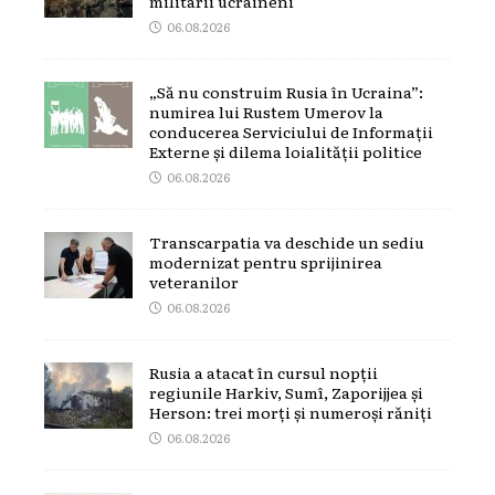
militarii ucraineni
06.08.2026
„Să nu construim Rusia în Ucraina”:
numirea lui Rustem Umerov la
conducerea Serviciului de Informații
Externe și dilema loialității politice
06.08.2026
Transcarpatia va deschide un sediu
modernizat pentru sprijinirea
veteranilor
06.08.2026
Rusia a atacat în cursul nopții
regiunile Harkiv, Sumî, Zaporijjea și
Herson: trei morți și numeroși răniți
06.08.2026