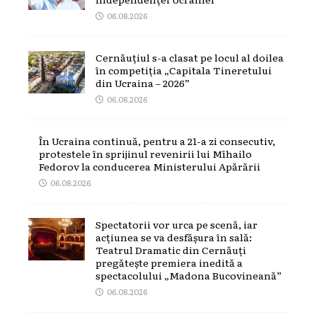
06.08.2026
Cernăuțiul s-a clasat pe locul al doilea
în competiția „Capitala Tineretului
din Ucraina – 2026”
06.08.2026
În Ucraina continuă, pentru a 21-a zi consecutiv,
protestele în sprijinul revenirii lui Mîhailo
Fedorov la conducerea Ministerului Apărării
06.08.2026
Spectatorii vor urca pe scenă, iar
acțiunea se va desfășura în sală:
Teatrul Dramatic din Cernăuți
pregătește premiera inedită a
spectacolului „Madona Bucovineană”
06.08.2026