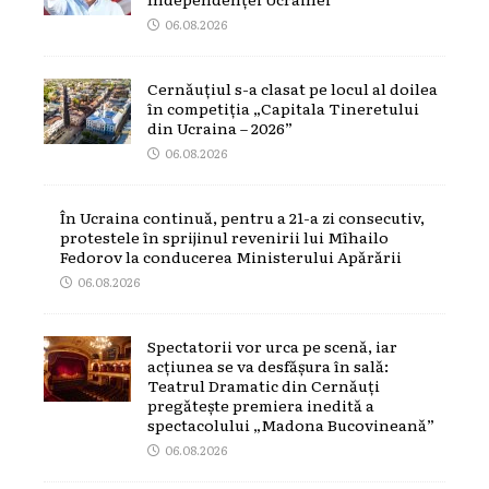
06.08.2026
Cernăuțiul s-a clasat pe locul al doilea
în competiția „Capitala Tineretului
din Ucraina – 2026”
06.08.2026
În Ucraina continuă, pentru a 21-a zi consecutiv,
protestele în sprijinul revenirii lui Mîhailo
Fedorov la conducerea Ministerului Apărării
06.08.2026
Spectatorii vor urca pe scenă, iar
acțiunea se va desfășura în sală:
Teatrul Dramatic din Cernăuți
pregătește premiera inedită a
spectacolului „Madona Bucovineană”
06.08.2026