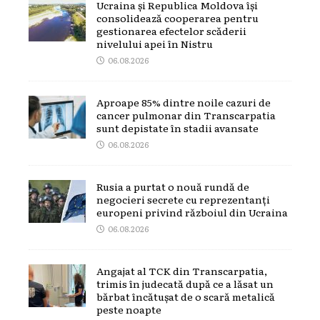
Ucraina și Republica Moldova își
consolidează cooperarea pentru
gestionarea efectelor scăderii
nivelului apei în Nistru
06.08.2026
Aproape 85% dintre noile cazuri de
cancer pulmonar din Transcarpatia
sunt depistate în stadii avansate
06.08.2026
Rusia a purtat o nouă rundă de
negocieri secrete cu reprezentanți
europeni privind războiul din Ucraina
06.08.2026
Angajat al TCK din Transcarpatia,
trimis în judecată după ce a lăsat un
bărbat încătușat de o scară metalică
peste noapte