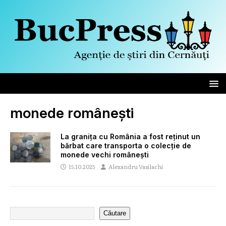
monede românești
La granița cu România a fost reținut un
bărbat care transporta o colecție de
monede vechi românești
15.10.2025
Alexandru Vasilachi
Căutare