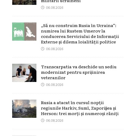
militarii ucraineni
06.08.2026
„Să nu construim Rusia în Ucraina”:
numirea lui Rustem Umerov la
conducerea Serviciului de Informații
Externe și dilema loialității politice
06.08.2026
Transcarpatia va deschide un sediu
modernizat pentru sprijinirea
veteranilor
06.08.2026
Rusia a atacat în cursul nopții
regiunile Harkiv, Sumî, Zaporijjea și
Herson: trei morți și numeroși răniți
06.08.2026