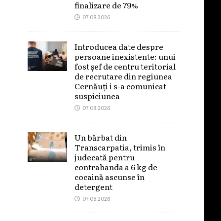
finalizare de 79%
07.08.2026
Introducea date despre
persoane inexistente: unui
fost șef de centru teritorial
de recrutare din regiunea
Cernăuți i s-a comunicat
suspiciunea
07.08.2026
Un bărbat din
Transcarpatia, trimis în
judecată pentru
contrabanda a 6 kg de
cocaină ascunse în
detergent
07.08.2026