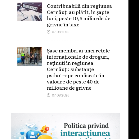
Contribuabilii din regiunea
Cernăuți au plătit, în șapte
luni, peste 10,6 miliarde de
grivne în taxe
07.08.2026
Șase membri ai unei rețele
internaționale de droguri,
reținuți în regiunea
Cernăuți: substanțe
psihotrope confiscate în
valoare de peste 40 de
milioane de grivne
07.08.2026