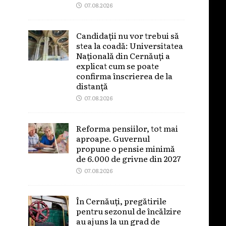
07.08.2026
Candidații nu vor trebui să
stea la coadă: Universitatea
Națională din Cernăuți a
explicat cum se poate
confirma înscrierea de la
distanță
07.08.2026
Reforma pensiilor, tot mai
aproape. Guvernul
propune o pensie minimă
de 6.000 de grivne din 2027
07.08.2026
În Cernăuți, pregătirile
pentru sezonul de încălzire
au ajuns la un grad de