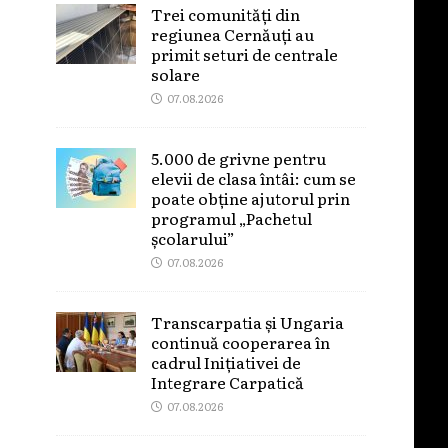
Trei comunități din
regiunea Cernăuți au
primit seturi de centrale
solare
07.08.2026
5.000 de grivne pentru
elevii de clasa întâi: cum se
poate obține ajutorul prin
programul „Pachetul
școlarului”
07.08.2026
Transcarpatia și Ungaria
continuă cooperarea în
cadrul Inițiativei de
Integrare Carpatică
07.08.2026