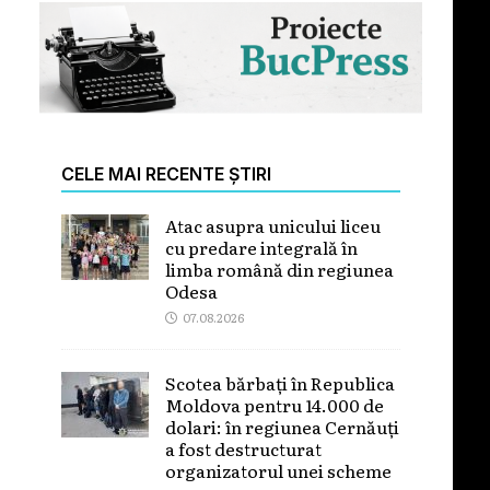
CELE MAI RECENTE ȘTIRI
Atac asupra unicului liceu
cu predare integrală în
limba română din regiunea
Odesa
07.08.2026
Scotea bărbați în Republica
Moldova pentru 14.000 de
dolari: în regiunea Cernăuți
a fost destructurat
organizatorul unei scheme