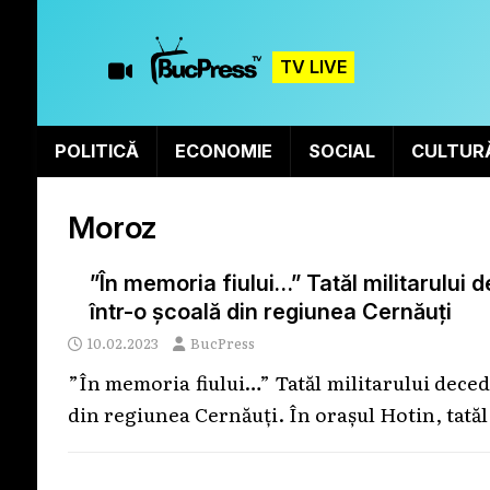
TV LIVE
POLITICĂ
ECONOMIE
SOCIAL
CULTUR
Moroz
”În memoria fiului…” Tatăl militarului 
într-o școală din regiunea Cernăuți
10.02.2023
BucPress
”În memoria fiului…” Tatăl militarului deceda
din regiunea Cernăuți. În orașul Hotin, tatăl