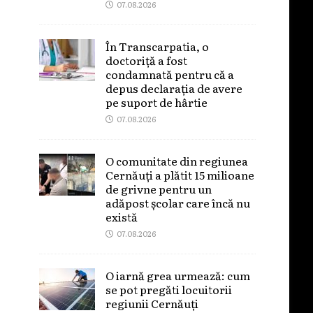
07.08.2026
În Transcarpatia, o
doctoriță a fost
condamnată pentru că a
depus declarația de avere
pe suport de hârtie
07.08.2026
O comunitate din regiunea
Cernăuți a plătit 15 milioane
de grivne pentru un
adăpost școlar care încă nu
există
07.08.2026
O iarnă grea urmează: cum
se pot pregăti locuitorii
regiunii Cernăuți