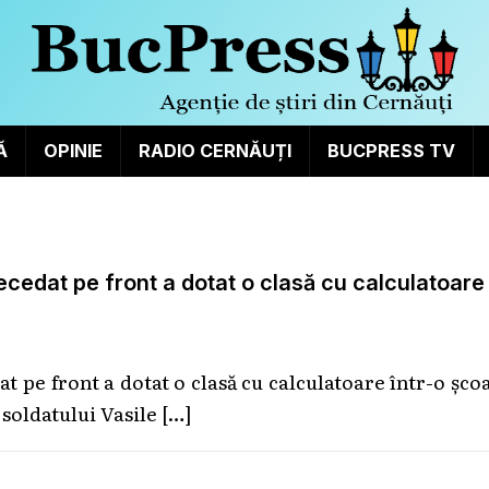
Ă
OPINIE
RADIO CERNĂUȚI
BUCPRESS TV
decedat pe front a dotat o clasă cu calculatoare
t pe front a dotat o clasă cu calculatoare într-o șco
 soldatului Vasile
[…]