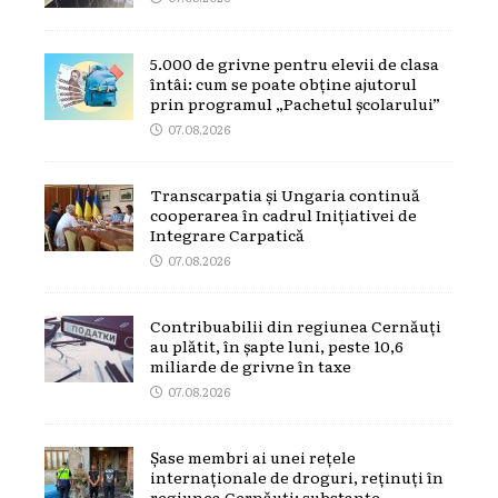
5.000 de grivne pentru elevii de clasa
întâi: cum se poate obține ajutorul
prin programul „Pachetul școlarului”
07.08.2026
Transcarpatia și Ungaria continuă
cooperarea în cadrul Inițiativei de
Integrare Carpatică
07.08.2026
Contribuabilii din regiunea Cernăuți
au plătit, în șapte luni, peste 10,6
miliarde de grivne în taxe
07.08.2026
Șase membri ai unei rețele
internaționale de droguri, reținuți în
regiunea Cernăuți: substanțe