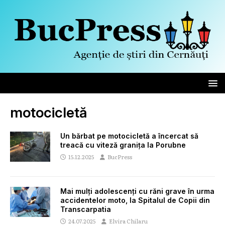
motocicletă
Un bărbat pe motocicletă a încercat să
treacă cu viteză granița la Porubne
15.12.2025
BucPress
Mai mulți adolescenți cu răni grave în urma
accidentelor moto, la Spitalul de Copii din
Transcarpatia
24.07.2025
Elvira Chilaru