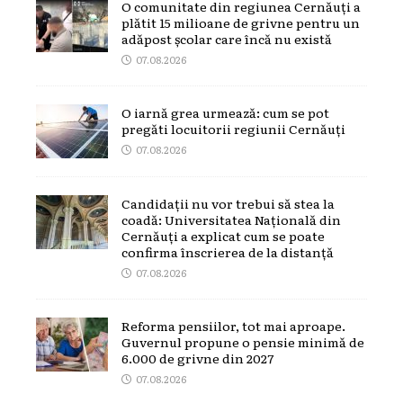
O comunitate din regiunea Cernăuți a
plătit 15 milioane de grivne pentru un
adăpost școlar care încă nu există
07.08.2026
O iarnă grea urmează: cum se pot
pregăti locuitorii regiunii Cernăuți
07.08.2026
Candidații nu vor trebui să stea la
coadă: Universitatea Națională din
Cernăuți a explicat cum se poate
confirma înscrierea de la distanță
07.08.2026
Reforma pensiilor, tot mai aproape.
Guvernul propune o pensie minimă de
6.000 de grivne din 2027
07.08.2026