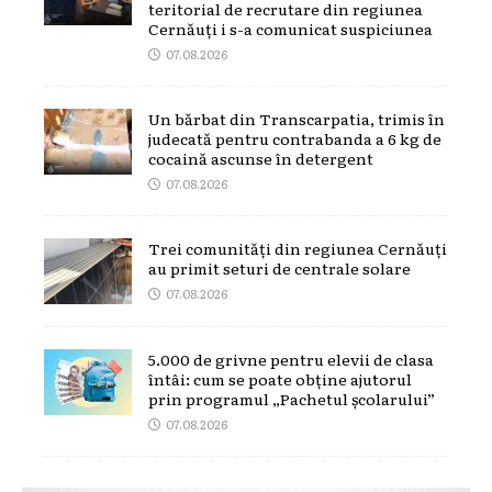
teritorial de recrutare din regiunea
Cernăuți i s-a comunicat suspiciunea
07.08.2026
Un bărbat din Transcarpatia, trimis în
judecată pentru contrabanda a 6 kg de
cocaină ascunse în detergent
07.08.2026
Trei comunități din regiunea Cernăuți
au primit seturi de centrale solare
07.08.2026
5.000 de grivne pentru elevii de clasa
întâi: cum se poate obține ajutorul
prin programul „Pachetul școlarului”
07.08.2026