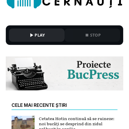
PLAY
STOP
CELE MAI RECENTE ȘTIRI
Cetatea Hotin continuă să se ruineze:
noi bucăți se desprind din zidul
prăbușit în aprilie