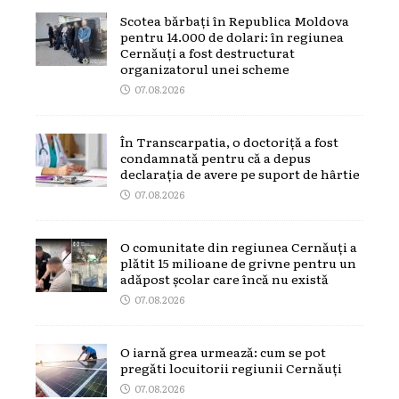
Scotea bărbați în Republica Moldova
pentru 14.000 de dolari: în regiunea
Cernăuți a fost destructurat
organizatorul unei scheme
07.08.2026
În Transcarpatia, o doctoriță a fost
condamnată pentru că a depus
declarația de avere pe suport de hârtie
07.08.2026
O comunitate din regiunea Cernăuți a
plătit 15 milioane de grivne pentru un
adăpost școlar care încă nu există
07.08.2026
O iarnă grea urmează: cum se pot
pregăti locuitorii regiunii Cernăuți
07.08.2026