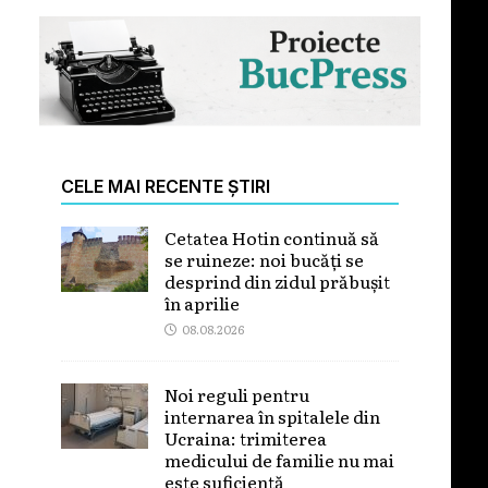
CELE MAI RECENTE ȘTIRI
Cetatea Hotin continuă să
se ruineze: noi bucăți se
desprind din zidul prăbușit
în aprilie
08.08.2026
Noi reguli pentru
internarea în spitalele din
Ucraina: trimiterea
medicului de familie nu mai
este suficientă