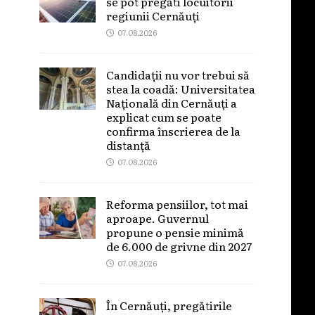
se pot pregăti locuitorii
regiunii Cernăuți
07.08.2026
Candidații nu vor trebui să
stea la coadă: Universitatea
Națională din Cernăuți a
explicat cum se poate
confirma înscrierea de la
distanță
07.08.2026
Reforma pensiilor, tot mai
aproape. Guvernul
propune o pensie minimă
de 6.000 de grivne din 2027
07.08.2026
În Cernăuți, pregătirile