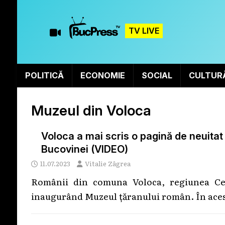
TV LIVE
POLITICĂ
ECONOMIE
SOCIAL
CULTUR
Muzeul din Voloca
Voloca a mai scris o pagină de neuitat
Bucovinei (VIDEO)
11.07.2023
Vitalie Zâgrea
Românii din comuna Voloca, regiunea Cern
inaugurând Muzeul țăranului român. În aces