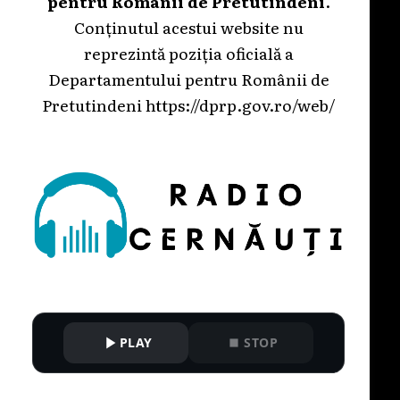
pentru Românii de Pretutindeni
.
Conținutul acestui website nu
reprezintă poziția oficială a
Departamentului pentru Românii de
Pretutindeni
https://dprp.gov.ro/web/
PLAY
STOP