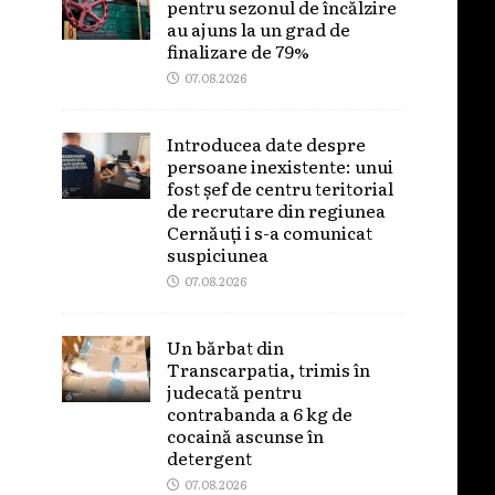
pentru sezonul de încălzire
au ajuns la un grad de
finalizare de 79%
07.08.2026
Introducea date despre
persoane inexistente: unui
fost șef de centru teritorial
de recrutare din regiunea
Cernăuți i s-a comunicat
suspiciunea
07.08.2026
Un bărbat din
Transcarpatia, trimis în
judecată pentru
contrabanda a 6 kg de
cocaină ascunse în
detergent
07.08.2026