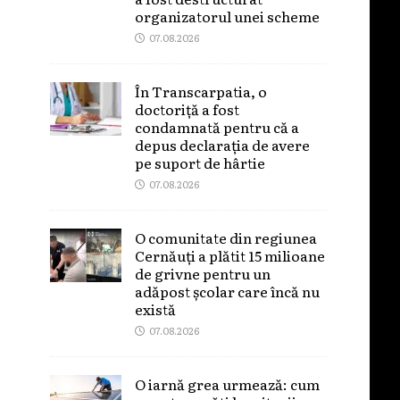
organizatorul unei scheme
07.08.2026
În Transcarpatia, o
doctoriță a fost
condamnată pentru că a
depus declarația de avere
pe suport de hârtie
07.08.2026
O comunitate din regiunea
Cernăuți a plătit 15 milioane
de grivne pentru un
adăpost școlar care încă nu
există
07.08.2026
O iarnă grea urmează: cum