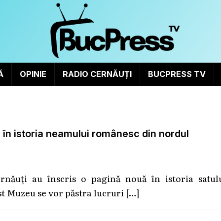
Ă
OPINIE
RADIO CERNĂUȚI
BUCPRESS TV
 în istoria neamului românesc din nordul
ăuți au înscris o pagină nouă în istoria satulu
t Muzeu se vor păstra lucruri
[…]