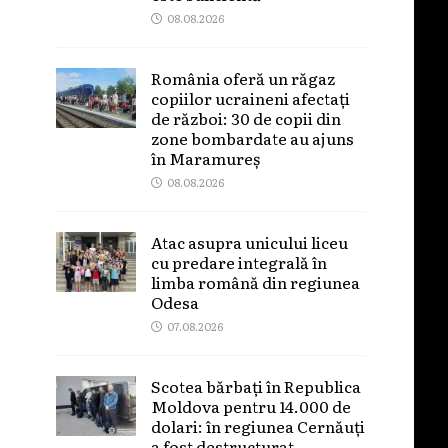
08.08.2026
România oferă un răgaz
copiilor ucraineni afectați
de război: 30 de copii din
zone bombardate au ajuns
în Maramureș
08.08.2026
Atac asupra unicului liceu
cu predare integrală în
limba română din regiunea
Odesa
07.08.2026
Scotea bărbați în Republica
Moldova pentru 14.000 de
dolari: în regiunea Cernăuți
a fost destructurat