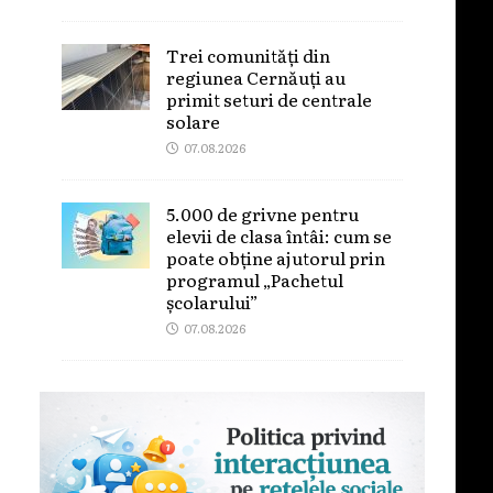
Trei comunități din
regiunea Cernăuți au
primit seturi de centrale
solare
07.08.2026
5.000 de grivne pentru
elevii de clasa întâi: cum se
poate obține ajutorul prin
programul „Pachetul
școlarului”
07.08.2026