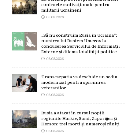
contracte motivaționale pentru
militarii ucraineni
06.08.2026
„Să nu construim Rusia în Ucraina”:
numirea lui Rustem Umerov la
conducerea Serviciului de Informații
Externe și dilema loialității politice
06.08.2026
Transcarpatia va deschide un sediu
modernizat pentru sprijinirea
veteranilor
06.08.2026
Rusia a atacat în cursul nopții
regiunile Harkiv, Sumî, Zaporijjea și
Herson: trei morți și numeroși răniți
06.08.2026