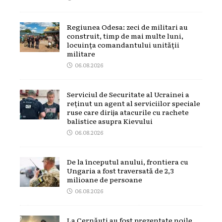
Regiunea Odesa: zeci de militari au
construit, timp de mai multe luni,
locuința comandantului unității
militare
06.08.2026
Serviciul de Securitate al Ucrainei a
reținut un agent al serviciilor speciale
ruse care dirija atacurile cu rachete
balistice asupra Kievului
06.08.2026
De la începutul anului, frontiera cu
Ungaria a fost traversată de 2,3
milioane de persoane
06.08.2026
La Cernăuți au fost prezentate noile