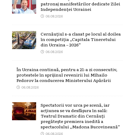
patronaj manifestărilor dedicate Zilei
Independenței Ucrainei
06.08.2026
Cernăuțiul s-a clasat pe locul al doilea
în competiția „Capitala Tineretului
din Ucraina – 2026”
06.08.2026
În Ucraina continuă, pentru a 21-a zi consecutiv,
protestele în sprijinul revenirii lui Mîhailo
Fedorov la conducerea Ministerului Apărării
06.08.2026
Spectatorii vor urca pe scenă, iar
acțiunea se va desfășura în sală:
Teatrul Dramatic din Cernăuți
pregătește premiera inedită a
spectacolului „Madona Bucovineană”
06.08.2026