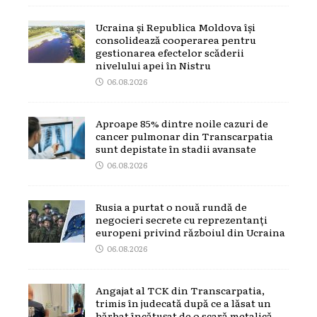
Ucraina și Republica Moldova își
consolidează cooperarea pentru
gestionarea efectelor scăderii
nivelului apei în Nistru
06.08.2026
Aproape 85% dintre noile cazuri de
cancer pulmonar din Transcarpatia
sunt depistate în stadii avansate
06.08.2026
Rusia a purtat o nouă rundă de
negocieri secrete cu reprezentanți
europeni privind războiul din Ucraina
06.08.2026
Angajat al TCK din Transcarpatia,
trimis în judecată după ce a lăsat un
bărbat încătușat de o scară metalică