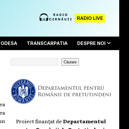
RADIO LIVE
ODESA
TRANSCARPATIA
DESPRE NOI
Căutare
ea
ea
 un
Proiect finanțat de
Departamentul