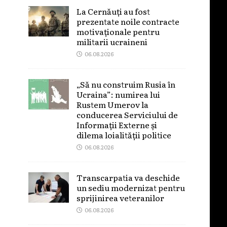
La Cernăuți au fost
prezentate noile contracte
motivaționale pentru
militarii ucraineni
06.08.2026
„Să nu construim Rusia în
Ucraina”: numirea lui
Rustem Umerov la
conducerea Serviciului de
Informații Externe și
dilema loialității politice
06.08.2026
Transcarpatia va deschide
un sediu modernizat pentru
sprijinirea veteranilor
06.08.2026