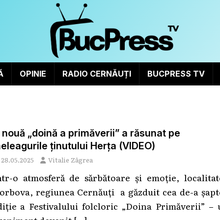
Ă
OPINIE
RADIO CERNĂUȚI
BUCPRESS TV
 nouă „doină a primăverii” a răsunat pe
eleagurile ținutului Herța (VIDEO)
28.05.2025
Vitalie Zâgrea
ntr-o atmosferă de sărbătoare și emoție, localitat
orbova, regiunea Cernăuți a găzduit cea de-a șapt
diție a Festivalului folcloric „Doina Primăverii” –