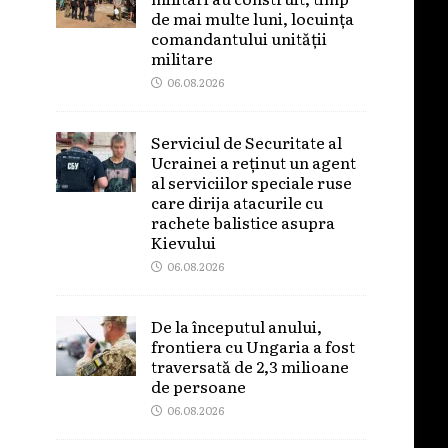
de mai multe luni, locuința
comandantului unității
militare
06.08.2026
Serviciul de Securitate al
Ucrainei a reținut un agent
al serviciilor speciale ruse
care dirija atacurile cu
rachete balistice asupra
Kievului
06.08.2026
De la începutul anului,
frontiera cu Ungaria a fost
traversată de 2,3 milioane
de persoane
06.08.2026