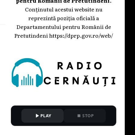
pentru Românii de Pretutindeni
.
Conținutul acestui website nu
reprezintă poziția oficială a
Departamentului pentru Românii de
Pretutindeni
https://dprp.gov.ro/web/
PLAY
STOP