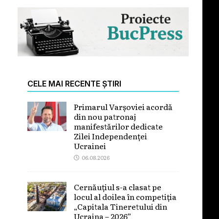
CELE MAI RECENTE ȘTIRI
Primarul Varșoviei acordă
din nou patronaj
manifestărilor dedicate
Zilei Independenței
Ucrainei
06.08.2026
Cernăuțiul s-a clasat pe
locul al doilea în competiția
„Capitala Tineretului din
Ucraina – 2026”