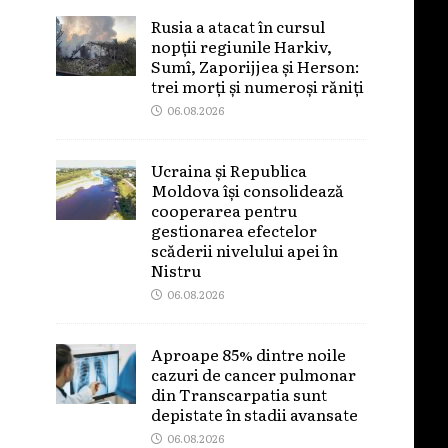
Rusia a atacat în cursul
nopții regiunile Harkiv,
Sumî, Zaporijjea și Herson:
trei morți și numeroși răniți
06.08.2026
Ucraina și Republica
Moldova își consolidează
cooperarea pentru
gestionarea efectelor
scăderii nivelului apei în
Nistru
06.08.2026
Aproape 85% dintre noile
cazuri de cancer pulmonar
din Transcarpatia sunt
depistate în stadii avansate
06.08.2026