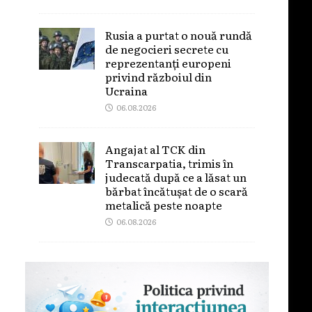
Rusia a purtat o nouă rundă
de negocieri secrete cu
reprezentanți europeni
privind războiul din
Ucraina
06.08.2026
Angajat al TCK din
Transcarpatia, trimis în
judecată după ce a lăsat un
bărbat încătușat de o scară
metalică peste noapte
06.08.2026