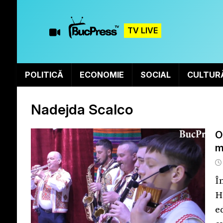
TV LIVE
POLITICĂ
ECONOMIE
SOCIAL
CULTUR
Nadejda Scalco
O
m
Î
H
e