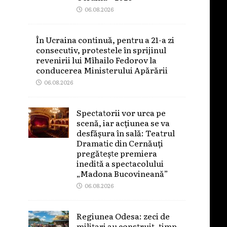
06.08.2026
În Ucraina continuă, pentru a 21-a zi
consecutiv, protestele în sprijinul
revenirii lui Mîhailo Fedorov la
conducerea Ministerului Apărării
06.08.2026
Spectatorii vor urca pe
scenă, iar acțiunea se va
desfășura în sală: Teatrul
Dramatic din Cernăuți
pregătește premiera
inedită a spectacolului
„Madona Bucovineană”
06.08.2026
Regiunea Odesa: zeci de
militari au construit, timp