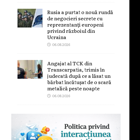
Rusia a purtat o nouă rundă
de negocieri secrete cu
reprezentanți europeni
privind războiul din
Ucraina
06.08.2026
Angajat al TCK din
Transcarpatia, trimis în
judecată după ce a lăsat un
bărbat încătușat de o scară
metalică peste noapte
06.08.2026