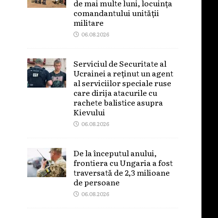
de mai multe luni, locuința
comandantului unității
militare
06.08.2026
Serviciul de Securitate al
Ucrainei a reținut un agent
al serviciilor speciale ruse
care dirija atacurile cu
rachete balistice asupra
Kievului
06.08.2026
De la începutul anului,
frontiera cu Ungaria a fost
traversată de 2,3 milioane
de persoane
06.08.2026