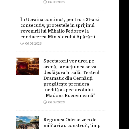
06.08.2026
În Ucraina continuă, pentru a 21-a zi
consecutiv, protestele în sprijinul
revenirii lui Mîhailo Fedorov la
conducerea Ministerului Apărării
06.08.2026
Spectatorii vor urca pe
scenă, iar acțiunea se va
desfășura în sală: Teatrul
Dramatic din Cernăuți
pregătește premiera
inedită a spectacolului
„Madona Bucovineană”
06.08.2026
Regiunea Odesa: zeci de
militari au construit, timp