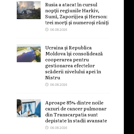
Rusia a atacat în cursul
nopții regiunile Harkiv,
Sumî, Zaporijjea și Herson:
trei morți și numeroși răniți
06.08.2026
Ucraina și Republica
Moldova își consolidează
cooperarea pentru
gestionarea efectelor
scăderii nivelului apei în
Nistru
06.08.2026
Aproape 85% dintre noile
cazuri de cancer pulmonar
din Transcarpatia sunt
depistate în stadii avansate
06.08.2026