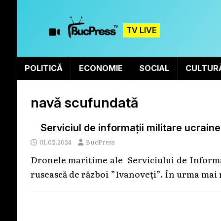
TV LIVE
POLITICĂ
ECONOMIE
SOCIAL
CULTUR
navă scufundată
Serviciul de informații militare ucrai
01.02.2024
BucPress
Dronele maritime ale Serviciului de Informa
rusească de război ”Ivanoveți”. În urma mai 