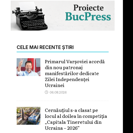
CELE MAI RECENTE ȘTIRI
Primarul Varșoviei acordă
din nou patronaj
manifestărilor dedicate
Zilei Independenței
Ucrainei
06.08.2026
Cernăuțiul s-a clasat pe
locul al doilea în competiția
„Capitala Tineretului din
Ucraina – 2026”