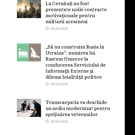
La Cernăuți au fost
prezentate noile contracte
motivaționale pentru
militarii ucraineni
06.08.2026
„Să nu construim Rusia în
Ucraina”: numirea lui
Rustem Umerov la
conducerea Serviciului de
Informații Externe și
dilema loialității politice
06.08.2026
Transcarpatia va deschide
un sediu modernizat pentru
sprijinirea veteranilor
06.08.2026