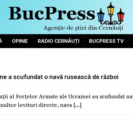
Ă
OPINIE
RADIO CERNĂUȚI
BUCPRESS TV
nene a scufundat o navă rusească de război
ții al Forțelor Armate ale Ucrainei au scufundat n
multor lovituri directe, nava
[…]