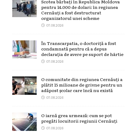
Scotea bărbați în Republica Moldova
pentru 14.000 de dolari: în regiunea
Cernăuți a fost destructurat
organizatorul unei scheme
07.08.2026
În Transcarpatia, o doctoriță a fost
condamnată pentru că a depus
declarația de avere pe suport de hârtie
07.08.2026
O comunitate din regiunea Cernăuți a
plătit 15 milioane de grivne pentru un
adăpost școlar care încă nu există
07.08.2026
O iarnă grea urmează: cum se pot
pregăti locuitorii regiunii Cernăuți
07.08.2026