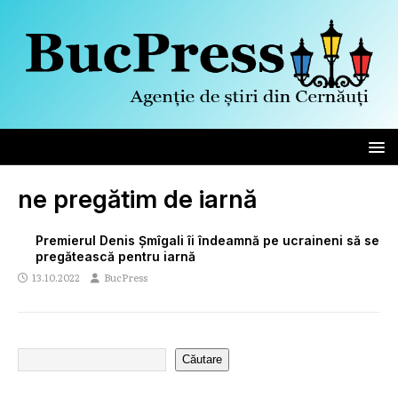
ne pregătim de iarnă
Premierul Denis Șmîgali îi îndeamnă pe ucraineni să se
pregătească pentru iarnă
13.10.2022
BucPress
Căutare