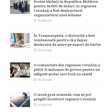
Scotea bărbați în Republica Moldova
pentru 14.000 de dolari: în regiunea
Cernăuți a fost destructurat
organizatorul unei scheme
07.08.2026
În Transcarpatia, o doctoriță a fost
condamnată pentru că a depus
declarația de avere pe suport de hârtie
07.08.2026
O comunitate din regiunea Cernăuți a
plătit 15 milioane de grivne pentru un
adăpost școlar care încă nu există
07.08.2026
O iarnă grea urmează: cum se pot
pregăti locuitorii regiunii Cernăuți
07.08.2026