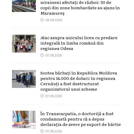
ucraineni afectați de război: 30 de
copii din zone bombardate au ajuns în
Maramureș
08.08.2026
Atac asupra unicului liceu cu predare
integrală în limba română din
regiunea Odesa
07.08.2026
Scotea bărbați în Republica Moldova
pentru 14.000 de dolari: în regiunea
Cernăuți a fost destructurat
organizatorul unei scheme
07.08.2026
În Transcarpatia, o doctoriță a fost
condamnată pentru că a depus
declarația de avere pe suport de hârtie
07.08.2026