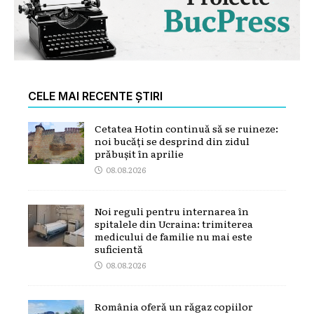
CELE MAI RECENTE ȘTIRI
Cetatea Hotin continuă să se ruineze:
noi bucăți se desprind din zidul
prăbușit în aprilie
08.08.2026
Noi reguli pentru internarea în
spitalele din Ucraina: trimiterea
medicului de familie nu mai este
suficientă
08.08.2026
România oferă un răgaz copiilor