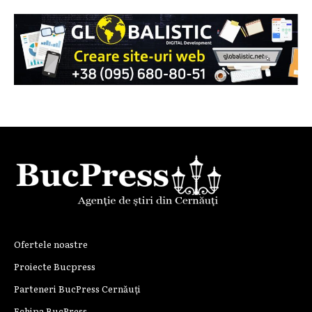
Ofertele noastre
Proiecte Bucpress
Parteneri BucPress Cernăuți
Echipa BucPress