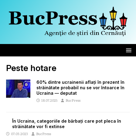
Peste hotare
60% dintre ucrainenii aflați în prezent în
străinătate probabil nu se vor întoarce în
Ucraina — deputat
18.07.2025
BucPress
În Ucraina, categoriile de bărbați care pot pleca în
străinătate vor fi extinse
07.03.2023
BucPress