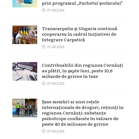
prin programul „Pachetul școlarului”
07.08.2026
Transcarpatia și Ungaria continuă
cooperarea în cadrul Inițiativei de
Integrare Carpatică
07.08.2026
Contribuabilii din regiunea Cernăuți
au plătit, în șapte luni, peste 10,6
miliarde de grivne în taxe
07.08.2026
Șase membri ai unei rețele
internaționale de droguri, reținuți în
regiunea Cernăuți: substanțe
psihotrope confiscate în valoare de
peste 40 de milioane de grivne
07.08.2026