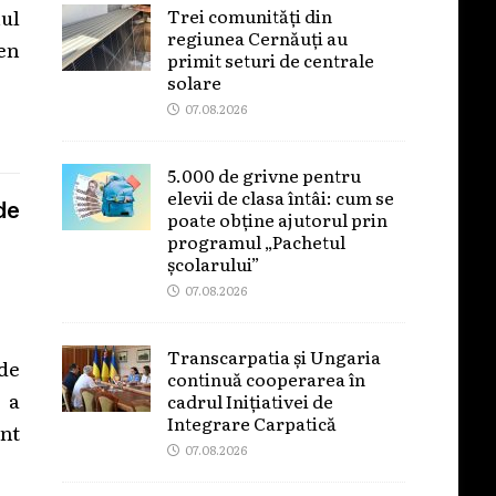
Trei comunități din
ul
regiunea Cernăuți au
gen
primit seturi de centrale
solare
07.08.2026
5.000 de grivne pentru
elevii de clasa întâi: cum se
de
poate obține ajutorul prin
programul „Pachetul
școlarului”
07.08.2026
Transcarpatia și Ungaria
de
continuă cooperarea în
 a
cadrul Inițiativei de
Integrare Carpatică
nt
07.08.2026