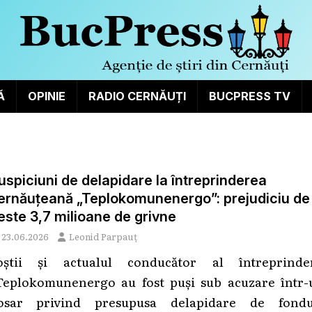
Ă
OPINIE
RADIO CERNĂUȚI
BUCPRESS TV
uspiciuni de delapidare la întreprinderea
ernăuțeană „Teplokomunenergo”: prejudiciu de
este 3,7 milioane de grivne
23.06.2026
Leonid Parpauț
oștii și actualul conducător al întreprinder
eplokomunenergo au fost puși sub acuzare într-
osar privind presupusa delapidare de fondu