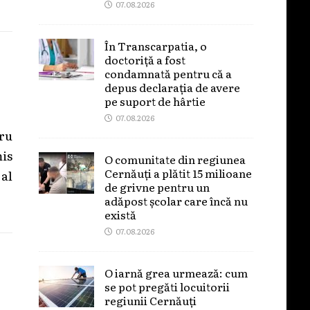
07.08.2026
În Transcarpatia, o
doctoriță a fost
condamnată pentru că a
depus declarația de avere
pe suport de hârtie
07.08.2026
ru
is
O comunitate din regiunea
Cernăuți a plătit 15 milioane
al
de grivne pentru un
adăpost școlar care încă nu
există
07.08.2026
O iarnă grea urmează: cum
se pot pregăti locuitorii
regiunii Cernăuți