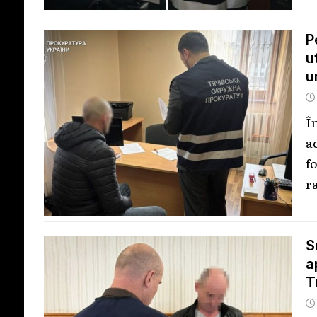
P
u
u
Î
a
f
r
S
a
T