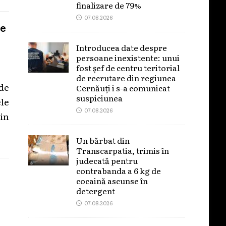
finalizare de 79%
07.08.2026
de
Introducea date despre
persoane inexistente: unui
fost șef de centru teritorial
de recrutare din regiunea
de
Cernăuți i s-a comunicat
suspiciunea
ele
07.08.2026
in
Un bărbat din
Transcarpatia, trimis în
judecată pentru
contrabanda a 6 kg de
cocaină ascunse în
detergent
07.08.2026