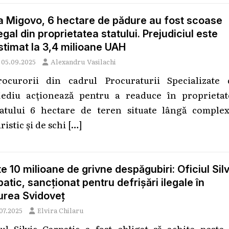
a Migovo, 6 hectare de pădure au fost scoase
legal din proprietatea statului. Prejudiciul este
stimat la 3,4 milioane UAH
05.09.2025
Alexandru Vasilachi
rocurorii din cadrul Procuraturii Specializate 
ediu acționează pentru a readuce în proprietat
tatului 6 hectare de teren situate lângă complex
ristic și de schi
[…]
e 10 milioane de grivne despăgubiri: Oficiul Silv
atic, sancționat pentru defrișări ilegale în
urea Svidoveț
07.2025
Elvira Chilaru
iul Silvic Carpatic a fost obligat să achite peste