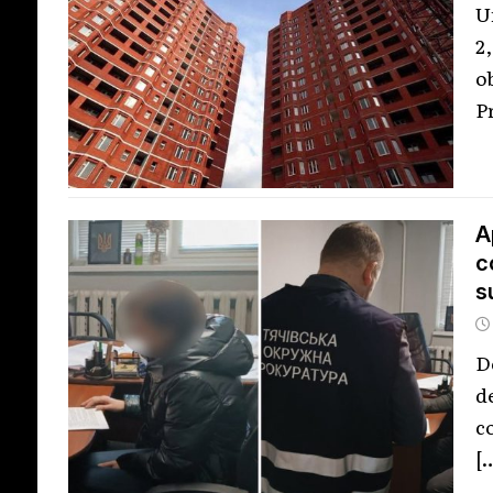
U
2
o
P
A
c
s
D
d
c
[