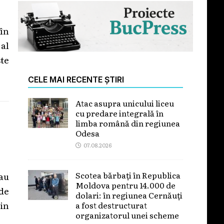
 în
al
te
CELE MAI RECENTE ȘTIRI
Atac asupra unicului liceu
cu predare integrală în
limba română din regiunea
Odesa
07.08.2026
Scotea bărbați în Republica
au
Moldova pentru 14.000 de
de
dolari: în regiunea Cernăuți
in
a fost destructurat
organizatorul unei scheme