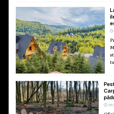
L
i
e
P
M
s
tu
Pest
Carp
păd
09.
Ofic