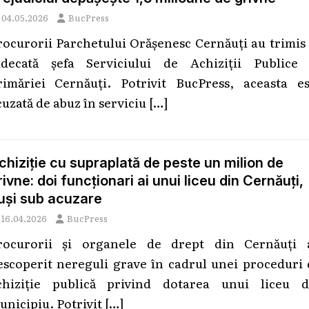
04.05.2026
BucPress
rocurorii Parchetului Orășenesc Cernăuți au trimis
udecată șefa Serviciului de Achiziții Publice 
rimăriei Cernăuți. Potrivit BucPress, aceasta es
cuzată de abuz în serviciu
[…]
chiziție cu supraplată de peste un milion de
rivne: doi funcționari ai unui liceu din Cernăuți,
uși sub acuzare
16.04.2026
BucPress
rocurorii și organele de drept din Cernăuți 
escoperit nereguli grave în cadrul unei proceduri 
chiziție publică privind dotarea unui liceu d
unicipiu. Potrivit
[…]