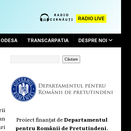
RADIO LIVE
ODESA
TRANSCARPATIA
DESPRE NOI
Căutare
ii
un
Proiect finanțat de
Departamentul
ri
pentru Românii de Pretutindeni
.