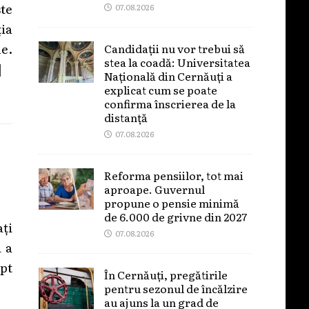
ste
07.08.2026
ia
ne.
Candidații nu vor trebui să
stea la coadă: Universitatea
]
Națională din Cernăuți a
explicat cum se poate
confirma înscrierea de la
distanță
07.08.2026
Reforma pensiilor, tot mai
aproape. Guvernul
propune o pensie minimă
de 6.000 de grivne din 2027
ați
07.08.2026
i a
apt
În Cernăuți, pregătirile
pentru sezonul de încălzire
au ajuns la un grad de