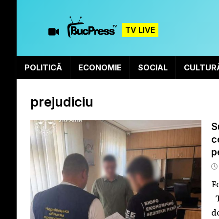
TV LIVE
POLITICĂ
ECONOMIE
SOCIAL
CULTUR
prejudiciu
S
c
p
F
T
d