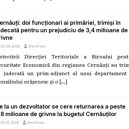
ernăuți: doi funcționari ai primăriei, trimiși în
udecată pentru un prejudiciu de 3,4 milioane de
rivne
02.04.2026
BucPress
etectivii Direcției Teritoriale a Biroului pent
ecuritate Economică din regiunea Cernăuți au trim
n judecată un prim-adjunct al unui departament 
onsiliului orășenesc și o
[…]
e la un dezvoltator se cere returnarea a peste
,8 milioane de grivne la bugetul Cernăuților
07.01.2026
BucPress