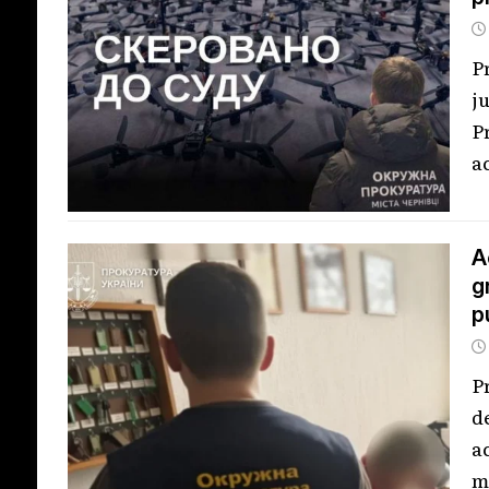
P
j
P
a
A
g
p
P
d
a
m