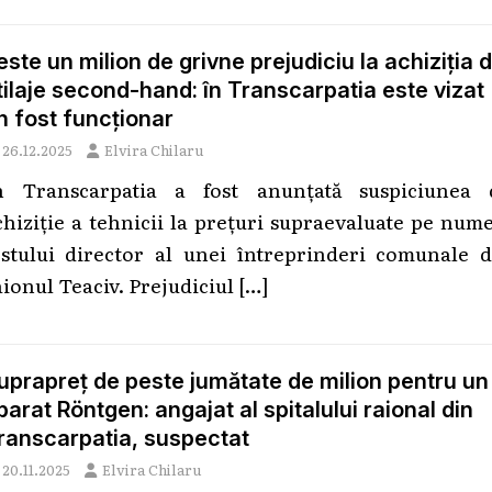
este un milion de grivne prejudiciu la achiziția 
tilaje second-hand: în Transcarpatia este vizat
n fost funcționar
26.12.2025
Elvira Chilaru
n Transcarpatia a fost anunțată suspiciunea 
chiziție a tehnicii la prețuri supraevaluate pe num
ostului director al unei întreprinderi comunale d
aionul Teaciv. Prejudiciul
[…]
uprapreț de peste jumătate de milion pentru un
parat Röntgen: angajat al spitalului raional din
ranscarpatia, suspectat
20.11.2025
Elvira Chilaru