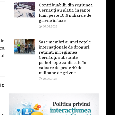
Contribuabilii din regiunea
Cernăuți au plătit, în șapte
luni, peste 10,6 miliarde de
grivne în taxe
07.08.2026
de
Șase membri ai unei rețele
internaționale de droguri,
ea
reținuți în regiunea
ul
Cernăuți: substanțe
psihotrope confiscate în
valoare de peste 40 de
milioane de grivne
07.08.2026
ic
 10