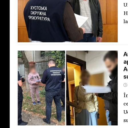
U
H
l
A
a
A
s
Î
c
U
s