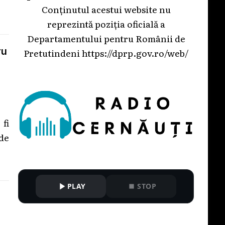
Conținutul acestui website nu
reprezintă poziția oficială a
Departamentului pentru Românii de
ru
Pretutindeni
https://dprp.gov.ro/web/
 fi
 de
PLAY
STOP