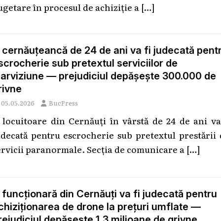
ugetare în procesul de achiziție a
[…]
 cernăuțeancă de 24 de ani va fi judecată pent
scrocherie sub pretextul serviciilor de
larviziune — prejudiciul depășește 300.000 de
rivne
05.05.2026
BucPress
 locuitoare din Cernăuți în vârstă de 24 de ani va
udecată pentru escrocherie sub pretextul prestării
ervicii paranormale. Secția de comunicare a
[…]
 funcționară din Cernăuți va fi judecată pentru
chiziționarea de drone la prețuri umflate —
rejudiciul depășește 1,3 milioane de grivne