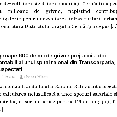
n dezvoltator este dator comunității Cernăuți cu pe
,8 milioane de grivne, neplătind contribuț
bligatorie pentru dezvoltarea infrastructurii urba
rocuratura Districtului orașului Cernăuți a depus
[…
proape 600 de mii de grivne prejudiciu: doi
ontabili ai unui spital raional din Transcarpatia,
uspectați
31.12.2025
Elvira Chilaru
oi contabili ai Spitalului Raional Rahiv sunt suspect
e calcularea nejustificată a unor sporuri salariale ș
ontribuției sociale unice pentru 149 de angajați, f
…]