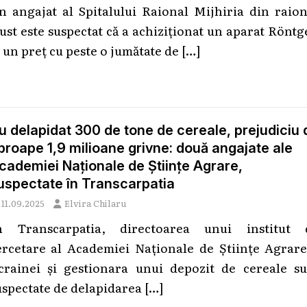
n angajat al Spitalului Raional Mijhiria din raion
ust este suspectat că a achiziționat un aparat Rönt
a un preț cu peste o jumătate de
[…]
u delapidat 300 de tone de cereale, prejudiciu 
proape 1,9 milioane grivne: două angajate ale
cademiei Naționale de Științe Agrare,
uspectate în Transcarpatia
11.09.2025
Elvira Chilaru
n Transcarpatia, directoarea unui institut 
ercetare al Academiei Naționale de Științe Agrare
crainei și gestionara unui depozit de cereale su
uspectate de delapidarea
[…]