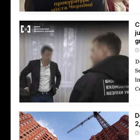
C
j
g
D
S
î
C
D
2