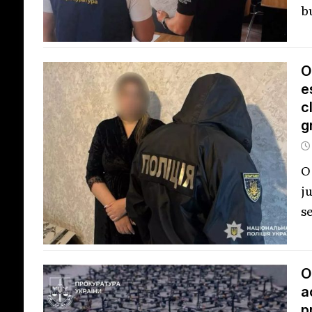
b
O
e
c
g
O
j
s
O
a
p