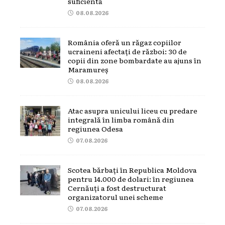
suficientă
08.08.2026
România oferă un răgaz copiilor
ucraineni afectați de război: 30 de
copii din zone bombardate au ajuns în
Maramureș
08.08.2026
Atac asupra unicului liceu cu predare
integrală în limba română din
regiunea Odesa
07.08.2026
Scotea bărbați în Republica Moldova
pentru 14.000 de dolari: în regiunea
Cernăuți a fost destructurat
organizatorul unei scheme
07.08.2026