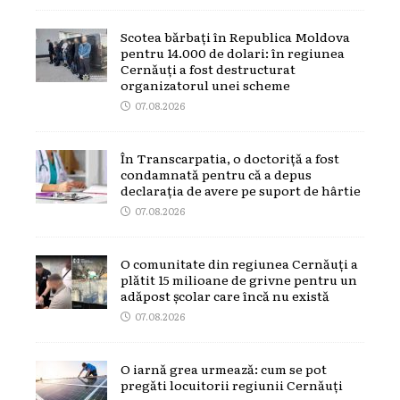
Scotea bărbați în Republica Moldova
pentru 14.000 de dolari: în regiunea
Cernăuți a fost destructurat
organizatorul unei scheme
07.08.2026
În Transcarpatia, o doctoriță a fost
condamnată pentru că a depus
declarația de avere pe suport de hârtie
07.08.2026
O comunitate din regiunea Cernăuți a
plătit 15 milioane de grivne pentru un
adăpost școlar care încă nu există
07.08.2026
O iarnă grea urmează: cum se pot
pregăti locuitorii regiunii Cernăuți