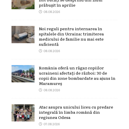
prăbușit în aprilie
08.08.2026
Noi reguli pentru internarea în
spitalele din Ucraina: trimiterea
medicului de familie nu mai este
suficientă
08.08.2026
România oferă un răgaz copiilor
ucraineni afectați de război: 30 de
copii din zone bombardate au ajuns în
Maramureș
08.08.2026
Atac asupra unicului liceu cu predare
integrală în limba română din
regiunea Odesa
07.08.2026