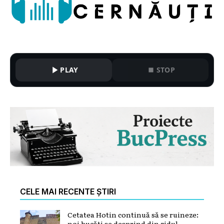
PLAY
STOP
CELE MAI RECENTE ȘTIRI
Cetatea Hotin continuă să se ruineze:
noi bucăți se desprind din zidul