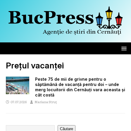
Prețul vacanței
Peste 75 de mii de grivne pentru o
săptămână de vacanță pentru doi – unde
merg locuitorii din Cernăuți vara aceasta și
cât costă
07.07.2026
Mariana Struț
Căutare