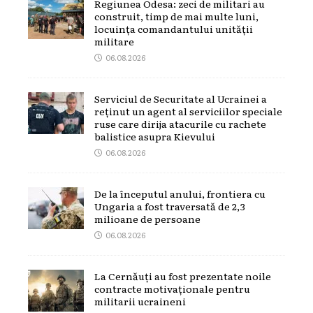
Regiunea Odesa: zeci de militari au
construit, timp de mai multe luni,
locuința comandantului unității
militare
06.08.2026
Serviciul de Securitate al Ucrainei a
reținut un agent al serviciilor speciale
ruse care dirija atacurile cu rachete
balistice asupra Kievului
06.08.2026
De la începutul anului, frontiera cu
Ungaria a fost traversată de 2,3
milioane de persoane
06.08.2026
La Cernăuți au fost prezentate noile
contracte motivaționale pentru
militarii ucraineni