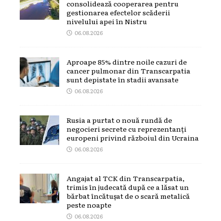
consolidează cooperarea pentru
gestionarea efectelor scăderii
nivelului apei în Nistru
06.08.2026
Aproape 85% dintre noile cazuri de
cancer pulmonar din Transcarpatia
sunt depistate în stadii avansate
06.08.2026
Rusia a purtat o nouă rundă de
negocieri secrete cu reprezentanți
europeni privind războiul din Ucraina
06.08.2026
Angajat al TCK din Transcarpatia,
trimis în judecată după ce a lăsat un
bărbat încătușat de o scară metalică
peste noapte
06.08.2026