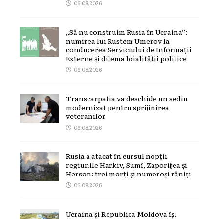
06.08.2026
„Să nu construim Rusia în Ucraina”:
numirea lui Rustem Umerov la
conducerea Serviciului de Informații
Externe și dilema loialității politice
06.08.2026
Transcarpatia va deschide un sediu
modernizat pentru sprijinirea
veteranilor
06.08.2026
Rusia a atacat în cursul nopții
regiunile Harkiv, Sumî, Zaporijjea și
Herson: trei morți și numeroși răniți
06.08.2026
Ucraina și Republica Moldova își