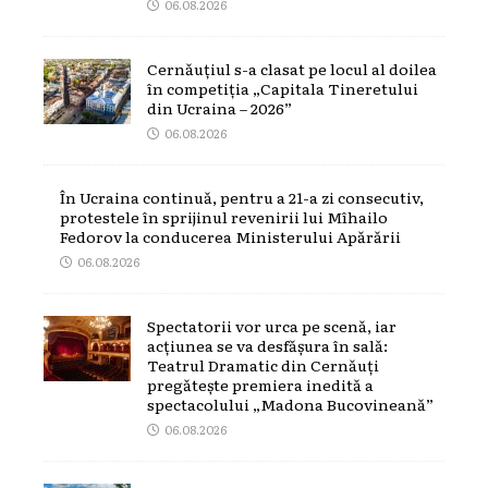
06.08.2026
Cernăuțiul s-a clasat pe locul al doilea
în competiția „Capitala Tineretului
din Ucraina – 2026”
06.08.2026
În Ucraina continuă, pentru a 21-a zi consecutiv,
protestele în sprijinul revenirii lui Mîhailo
Fedorov la conducerea Ministerului Apărării
06.08.2026
Spectatorii vor urca pe scenă, iar
acțiunea se va desfășura în sală:
Teatrul Dramatic din Cernăuți
pregătește premiera inedită a
spectacolului „Madona Bucovineană”
06.08.2026