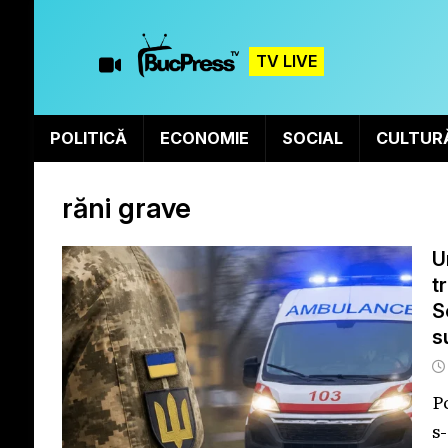
TV LIVE
POLITICĂ
ECONOMIE
SOCIAL
CULTUR
răni grave
U
t
S
s
P
s