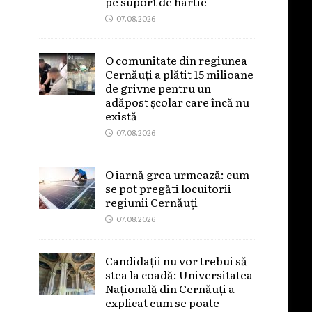
pe suport de hârtie
07.08.2026
O comunitate din regiunea
Cernăuți a plătit 15 milioane
de grivne pentru un
adăpost școlar care încă nu
există
07.08.2026
O iarnă grea urmează: cum
se pot pregăti locuitorii
regiunii Cernăuți
07.08.2026
Candidații nu vor trebui să
stea la coadă: Universitatea
Națională din Cernăuți a
explicat cum se poate