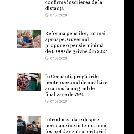
confirma înscrierea de la
distanță
07.08.2026
Reforma pensiilor, tot mai
aproape. Guvernul
propune o pensie minimă
de 6.000 de grivne din 2027
07.08.2026
În Cernăuți, pregătirile
pentru sezonul de încălzire
au ajuns la un grad de
finalizare de 79%
07.08.2026
Introducea date despre
persoane inexistente: unui
fost șef de centru teritorial