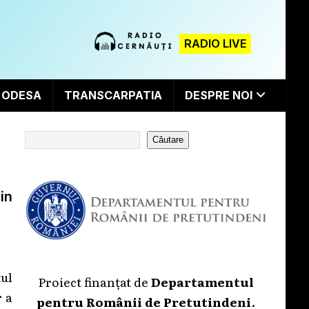
RADIO LIVE
ODESA
TRANSCARPATIA
DESPRE NOI
Căutare
jin
tul
Proiect finanțat de
Departamentul
r a
pentru Românii de Pretutindeni
.