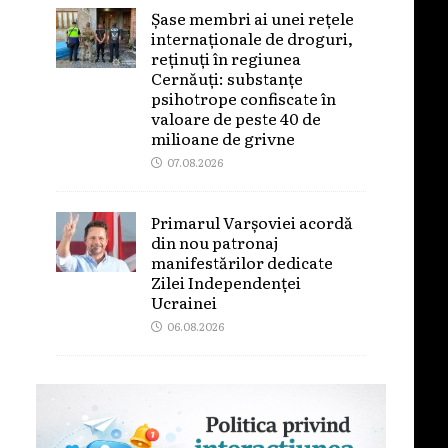
Șase membri ai unei rețele
internaționale de droguri,
reținuți în regiunea
Cernăuți: substanțe
psihotrope confiscate în
valoare de peste 40 de
milioane de grivne
07.08.2026
Primarul Varșoviei acordă
din nou patronaj
manifestărilor dedicate
Zilei Independenței
Ucrainei
06.08.2026