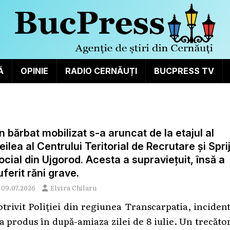
Ă
OPINIE
RADIO CERNĂUȚI
BUCPRESS TV
n bărbat mobilizat s-a aruncat de la etajul al
reilea al Centrului Teritorial de Recrutare și Spri
ocial din Ujgorod. Acesta a supraviețuit, însă a
uferit răni grave.
09.07.2026
Elvira Chilaru
otrivit Poliției din regiunea Transcarpatia, inciden
-a produs în după-amiaza zilei de 8 iulie. Un trecăto