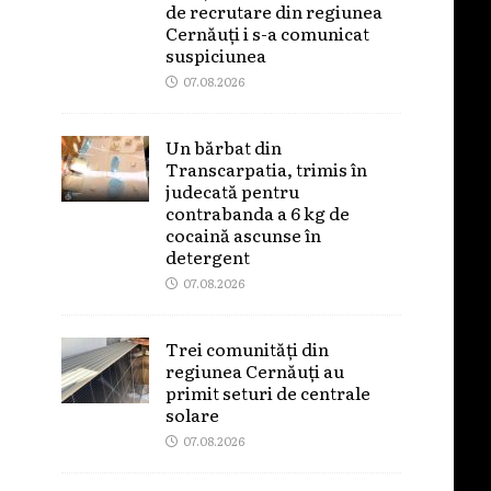
de recrutare din regiunea
Cernăuți i s-a comunicat
suspiciunea
07.08.2026
Un bărbat din
Transcarpatia, trimis în
judecată pentru
contrabanda a 6 kg de
cocaină ascunse în
detergent
07.08.2026
Trei comunități din
regiunea Cernăuți au
primit seturi de centrale
solare
07.08.2026