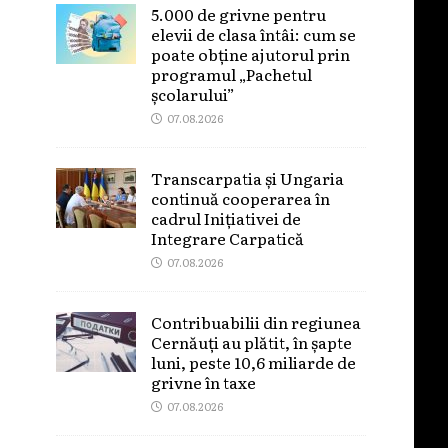
5.000 de grivne pentru
elevii de clasa întâi: cum se
poate obține ajutorul prin
programul „Pachetul
școlarului”
07.08.2026
Transcarpatia și Ungaria
continuă cooperarea în
cadrul Inițiativei de
Integrare Carpatică
07.08.2026
Contribuabilii din regiunea
Cernăuți au plătit, în șapte
luni, peste 10,6 miliarde de
grivne în taxe
07.08.2026