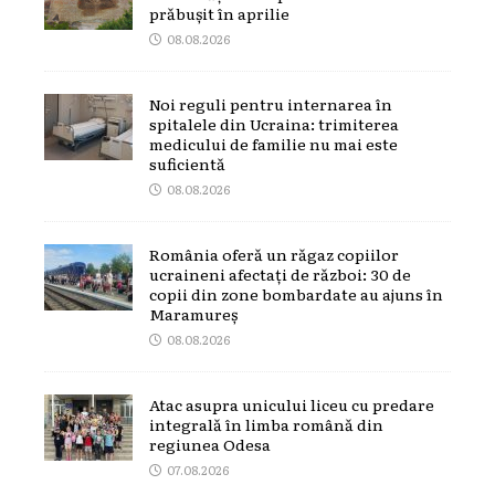
prăbușit în aprilie
08.08.2026
Noi reguli pentru internarea în
spitalele din Ucraina: trimiterea
medicului de familie nu mai este
suficientă
08.08.2026
România oferă un răgaz copiilor
ucraineni afectați de război: 30 de
copii din zone bombardate au ajuns în
Maramureș
08.08.2026
Atac asupra unicului liceu cu predare
integrală în limba română din
regiunea Odesa
07.08.2026