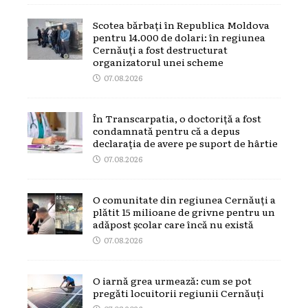
Scotea bărbați în Republica Moldova
pentru 14.000 de dolari: în regiunea
Cernăuți a fost destructurat
organizatorul unei scheme
07.08.2026
În Transcarpatia, o doctoriță a fost
condamnată pentru că a depus
declarația de avere pe suport de hârtie
07.08.2026
O comunitate din regiunea Cernăuți a
plătit 15 milioane de grivne pentru un
adăpost școlar care încă nu există
07.08.2026
O iarnă grea urmează: cum se pot
pregăti locuitorii regiunii Cernăuți