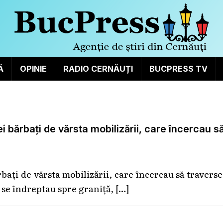
Ă
OPINIE
RADIO CERNĂUȚI
BUCPRESS TV
ei bărbați de vărsta mobilizării, care încercau s
rbați de vărsta mobilizării, care încercau să travers
 se îndreptau spre graniță,
[…]