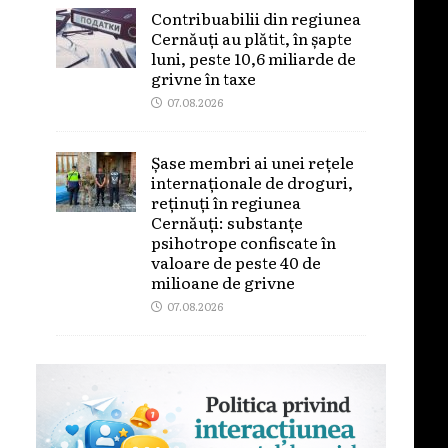
Contribuabilii din regiunea
Cernăuți au plătit, în șapte
luni, peste 10,6 miliarde de
grivne în taxe
07.08.2026
Șase membri ai unei rețele
internaționale de droguri,
reținuți în regiunea
Cernăuți: substanțe
psihotrope confiscate în
valoare de peste 40 de
milioane de grivne
07.08.2026