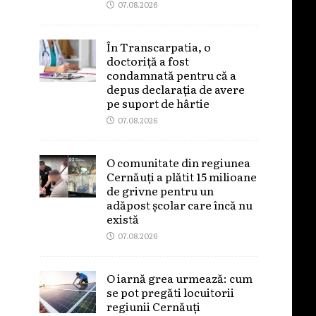
07.08.2026
În Transcarpatia, o
doctoriță a fost
condamnată pentru că a
depus declarația de avere
pe suport de hârtie
07.08.2026
O comunitate din regiunea
Cernăuți a plătit 15 milioane
de grivne pentru un
adăpost școlar care încă nu
există
07.08.2026
O iarnă grea urmează: cum
se pot pregăti locuitorii
regiunii Cernăuți