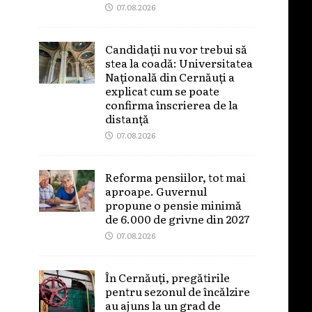
07.08.2026
Candidații nu vor trebui să
stea la coadă: Universitatea
Națională din Cernăuți a
explicat cum se poate
confirma înscrierea de la
distanță
07.08.2026
Reforma pensiilor, tot mai
aproape. Guvernul
propune o pensie minimă
de 6.000 de grivne din 2027
07.08.2026
În Cernăuți, pregătirile
pentru sezonul de încălzire
au ajuns la un grad de