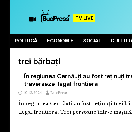
TV LIVE
POLITICĂ
ECONOMIE
SOCIAL
CULTUR
trei bărbați
În regiunea Cernăuți au fost reținuți tr
traverseze ilegal frontiera
19.12.2024
BucPress
În regiunea Cernăuți au fost reținuți trei bă
ilegal frontiera. Trei persoane într-o mașină