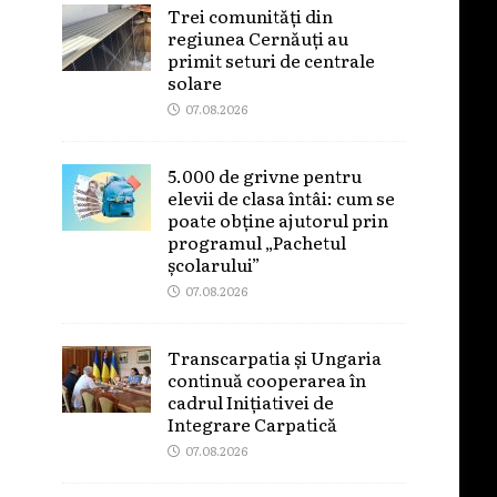
Trei comunități din
regiunea Cernăuți au
primit seturi de centrale
solare
07.08.2026
5.000 de grivne pentru
elevii de clasa întâi: cum se
poate obține ajutorul prin
programul „Pachetul
școlarului”
07.08.2026
Transcarpatia și Ungaria
continuă cooperarea în
cadrul Inițiativei de
Integrare Carpatică
07.08.2026