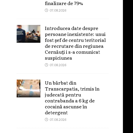
finalizare de 79%
07.08.2026
Introducea date despre
persoane inexistente: unui
fost șef de centru teritorial
de recrutare din regiunea
Cernăuți i s-a comunicat
suspiciunea
07.08.2026
Un bărbat din
Transcarpatia, trimis în
judecată pentru
contrabanda a 6 kg de
cocaină ascunse în
detergent
07.08.2026