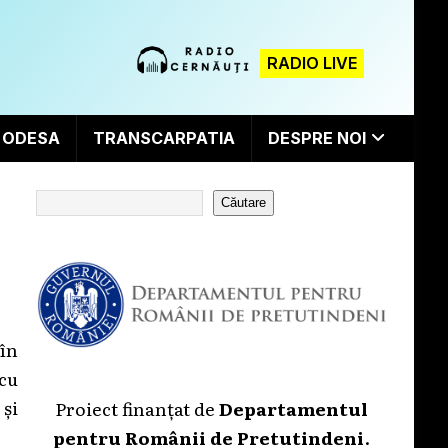
RADIO LIVE
ODESA
TRANSCARPATIA
DESPRE NOI
Căutare
în
cu
și
Proiect finanțat de
Departamentul
pentru Românii de Pretutindeni
.