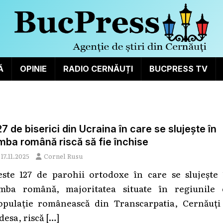
Ă
OPINIE
RADIO CERNĂUȚI
BUCPRESS TV
27 de biserici din Ucraina în care se slujește în
imba română riscă să fie închise
17.11.2025
Cornel Rusu
este 127 de parohii ortodoxe în care se slujește 
imba română, majoritatea situate în regiunile 
opulație românească din Transcarpatia, Cernăuți 
desa, riscă
[…]