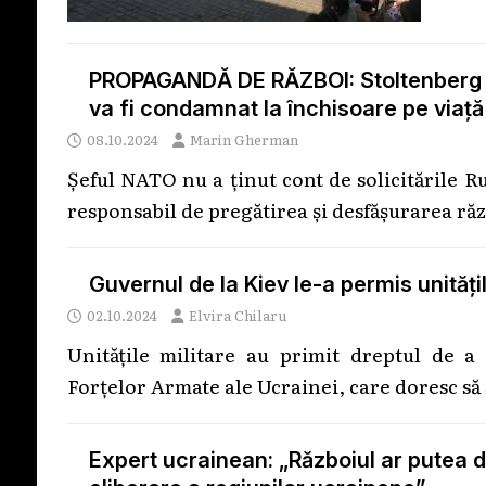
PROPAGANDĂ DE RĂZBOI: Stoltenberg va
va fi condamnat la închisoare pe viață
08.10.2024
Marin Gherman
Șeful NATO nu a ținut cont de solicitările Ru
responsabil de pregătirea și desfășurarea ră
Guvernul de la Kiev le-a permis unitățil
02.10.2024
Elvira Chilaru
Unitățile militare au primit dreptul de a m
Forțelor Armate ale Ucrainei, care doresc să
Expert ucrainean: „Războiul ar putea du