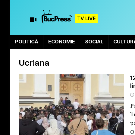
TV LIVE
POLITICĂ
ECONOMIE
SOCIAL
CULTUR
Ucriana
1
l
P
l
p
O