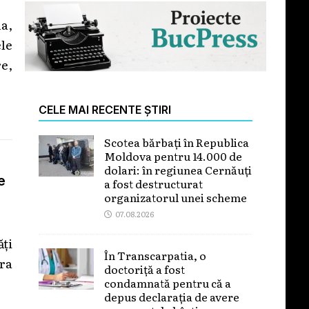
a,
le
e,
CELE MAI RECENTE ȘTIRI
Scotea bărbați în Republica
Moldova pentru 14.000 de
dolari: în regiunea Cernăuți
e
a fost destructurat
organizatorul unei scheme
07.08.2026
ți
În Transcarpatia, o
pra
doctoriță a fost
condamnată pentru că a
depus declarația de avere