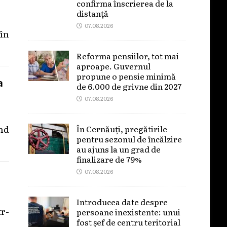
confirma înscrierea de la
distanță
07.08.2026
 în
Reforma pensiilor, tot mai
aproape. Guvernul
propune o pensie minimă
a
de 6.000 de grivne din 2027
07.08.2026
nd
În Cernăuți, pregătirile
pentru sezonul de încălzire
au ajuns la un grad de
finalizare de 79%
07.08.2026
Introducea date despre
tr-
persoane inexistente: unui
fost șef de centru teritorial