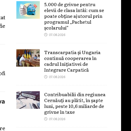
5.000 de grivne pentru
elevii de clasa întâi: cum se
poate obține ajutorul prin
at
programul „Pachetul
fie
școlarului”
07.08.2026
Transcarpatia și Ungaria
continuă cooperarea în
cadrul Inițiativei de
Integrare Carpatică
ofi
07.08.2026
Contribuabilii din regiunea
Cernăuți au plătit, în șapte
va
luni, peste 10,6 miliarde de
grivne în taxe
07.08.2026
re