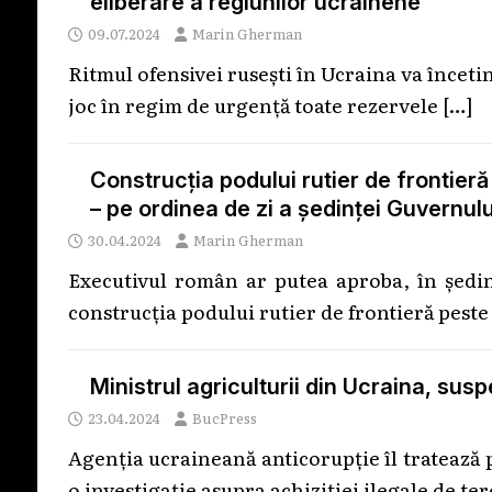
eliberare a regiunilor ucrainene”
09.07.2024
Marin Gherman
Ritmul ofensivei rusești în Ucraina va încetini
joc în regim de urgență toate rezervele
[…]
Construcţia podului rutier de frontieră
– pe ordinea de zi a şedinţei Guvernulu
30.04.2024
Marin Gherman
Executivul român ar putea aproba, în şedi
construcţia podului rutier de frontieră peste
Ministrul agriculturii din Ucraina, sus
23.04.2024
BucPress
Agenţia ucraineană anticorupţie îl tratează p
o investigaţie asupra achiziţiei ilegale de te