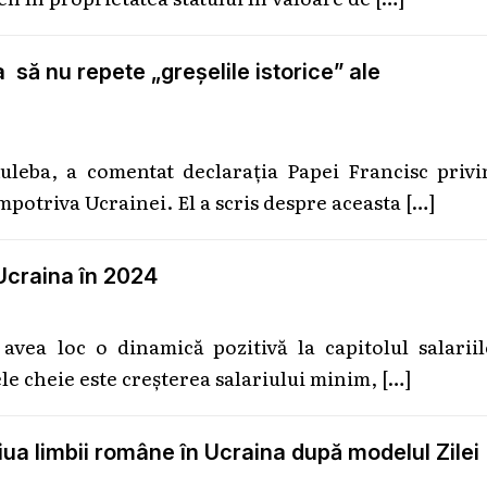
să nu repete „greșelile istorice” ale
leba, a comentat declarația Papei Francisc privi
împotriva Ucrainei. El a scris despre aceasta
[…]
 Ucraina în 2024
avea loc o dinamică pozitivă la capitolul salarii
le cheie este creșterea salariului minim,
[…]
Ziua limbii române în Ucraina după modelul Zilei