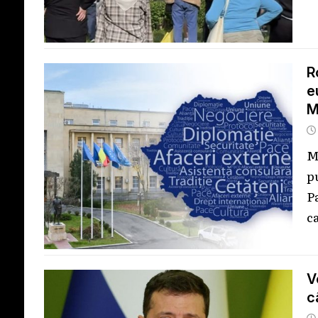
R
e
M
M
p
P
c
V
c