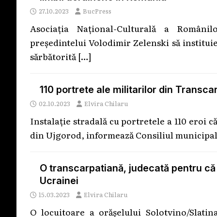
27.10.2023
BucPress
Asociația Național-Culturală a Românil
președintelui Volodimir Zelenski să instituie
sărbătorită
[…]
110 portrete ale militarilor din Transca
02.10.2023
Elvira Chilaru
Instalație stradală cu portretele a 110 eroi c
din Ujgorod, informează Consiliul municipal.
O transcarpatiană, judecată pentru că 
Ucrainei
15.03.2023
Elvira Chilaru
O locuitoare a orășelului Solotvino/Slatin