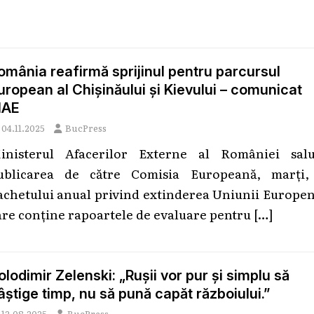
omânia reafirmă sprijinul pentru parcursul
uropean al Chișinăului și Kievului – comunicat
AE
04.11.2025
BucPress
inisterul Afacerilor Externe al României salu
ublicarea de către Comisia Europeană, marţi,
achetului anual privind extinderea Uniunii Europen
are conţine rapoartele de evaluare pentru
[…]
olodimir Zelenski: „Ruşii vor pur şi simplu să
âştige timp, nu să pună capăt războiului.”
12.08.2025
BucPress