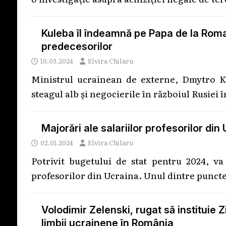
Kuleba îl îndeamnă pe Papa de la Roma 
predecesorilor
10.03.2024
Elvira Chilaru
Ministrul ucrainean de externe, Dmytro Ku
steagul alb și negocierile în războiul Rusiei 
Majorări ale salariilor profesorilor din
02.01.2024
Elvira Chilaru
Potrivit bugetului de stat pentru 2024, va 
profesorilor din Ucraina. Unul dintre puncte
Volodimir Zelenski, rugat să instituie 
limbii ucrainene în România