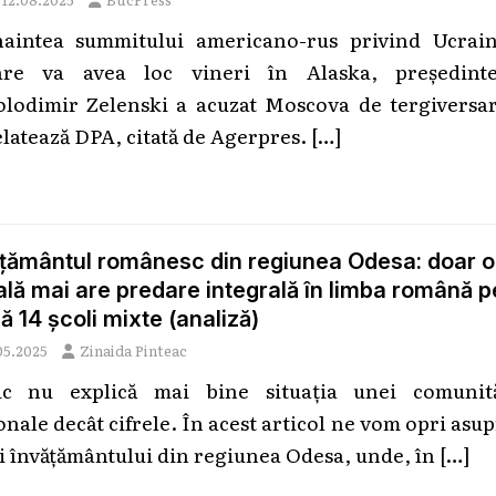
naintea summitului americano-rus privind Ucrain
are va avea loc vineri în Alaska, preşedinte
olodimir Zelenski a acuzat Moscova de tergiversar
elatează DPA, citată de Agerpres.
[…]
ățământul românesc din regiunea Odesa: doar o
lă mai are predare integrală în limba română p
ă 14 școli mixte (analiză)
05.2025
Zinaida Pinteac
ic nu explică mai bine situația unei comunită
onale decât cifrele. În acest articol ne vom opri asu
ii învățământului din regiunea Odesa, unde, în
[…]