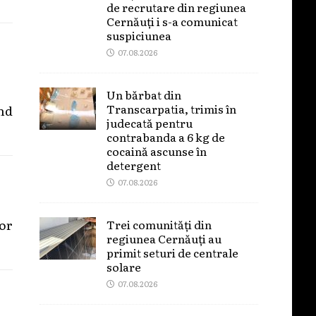
de recrutare din regiunea
Cernăuți i s-a comunicat
suspiciunea
07.08.2026
Un bărbat din
Transcarpatia, trimis în
nd
judecată pentru
contrabanda a 6 kg de
cocaină ascunse în
detergent
07.08.2026
lor
Trei comunități din
regiunea Cernăuți au
primit seturi de centrale
solare
07.08.2026