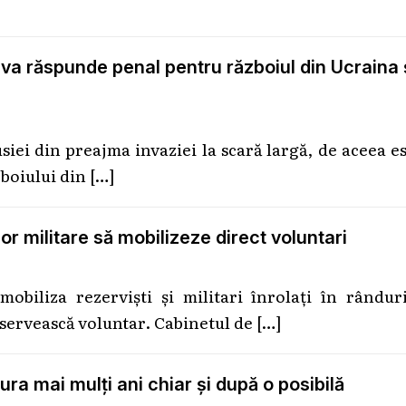
 răspunde penal pentru războiul din Ucraina 
siei din preajma invaziei la scară largă, de aceea e
zboiului din
[…]
or militare să mobilizeze direct voluntari
obiliza rezerviști și militari înrolați în rândur
 servească voluntar. Cabinetul de
[…]
ra mai mulți ani chiar și după o posibilă