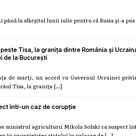
 până la sfârșitul lunii iulie pentru că Rusia și-a pus
 peste Tisa, la graniţa dintre România şi Ucrain
i de la București
nţa de marţi, un acord cu Guvernul Ucrainei privi
 râul Tisa, la graniţa
[…]
pect într-un caz de corupţie
e ministrul agriculturii Mikola Solski ca suspect în
ren în proprietatea statului în valoare de
[…]