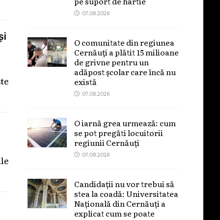
pe suport de hârtie
07.08.2026
și
O comunitate din regiunea
Cernăuți a plătit 15 milioane
de grivne pentru un
adăpost școlar care încă nu
ste
există
07.08.2026
O iarnă grea urmează: cum
se pot pregăti locuitorii
regiunii Cernăuți
07.08.2026
ile
Candidații nu vor trebui să
stea la coadă: Universitatea
Națională din Cernăuți a
explicat cum se poate