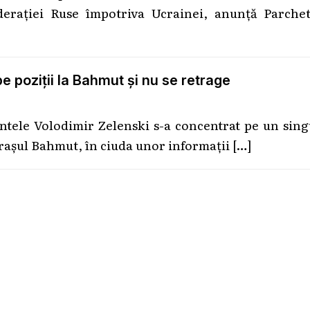
derației Ruse împotriva Ucrainei, anunță Parchet
 poziţii la Bahmut şi nu se retrage
dintele Volodimir Zelenski s-a concentrat pe un sin
raşul Bahmut, în ciuda unor informaţii
[…]