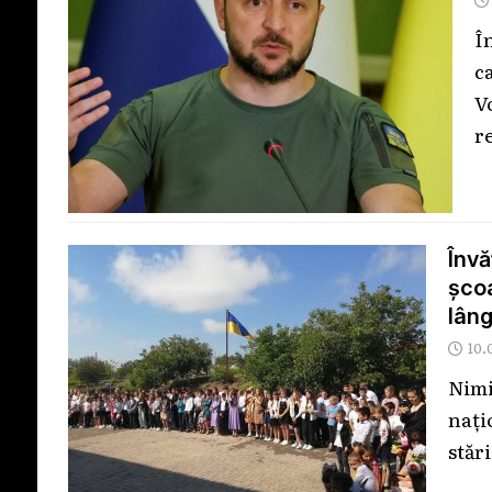
Î
c
V
r
Înv
școa
lâng
10.
Nim
nați
stăr