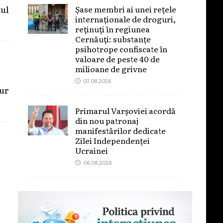
ul
Șase membri ai unei rețele
internaționale de droguri,
reținuți în regiunea
Cernăuți: substanțe
psihotrope confiscate în
valoare de peste 40 de
milioane de grivne
07.08.2026
gur
Primarul Varșoviei acordă
din nou patronaj
manifestărilor dedicate
Zilei Independenței
Ucrainei
06.08.2026