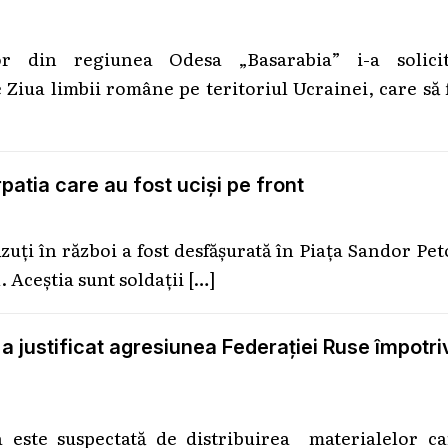
or din regiunea Odesa „Basarabia” i-a solicit
 Ziua limbii române pe teritoriul Ucrainei, care să 
rpatia care au fost uciși pe front
ăzuți în război a fost desfășurată în Piața Sandor Pet
 Aceștia sunt soldații
[…]
a justificat agresiunea Federației Ruse împotri
a este suspectată de distribuirea materialelor ca