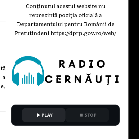
Conținutul acestui website nu
reprezintă poziția oficială a
Departamentului pentru Românii de
Pretutindeni
https://dprp.gov.ro/web/
tă
 a
e,
PLAY
STOP