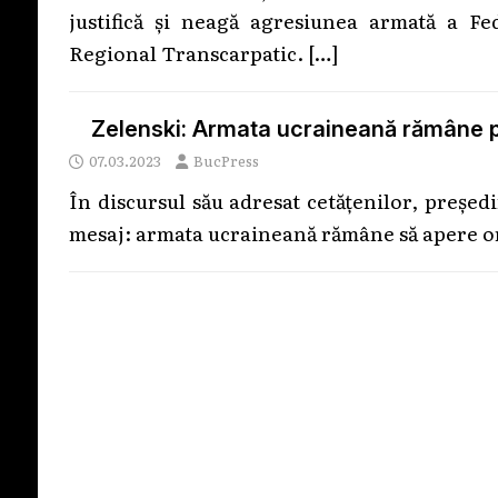
justifică și neagă agresiunea armată a Fe
Regional Transcarpatic.
[…]
Zelenski: Armata ucraineană rămâne pe
07.03.2023
BucPress
În discursul său adresat cetățenilor, preșe
mesaj: armata ucraineană rămâne să apere o