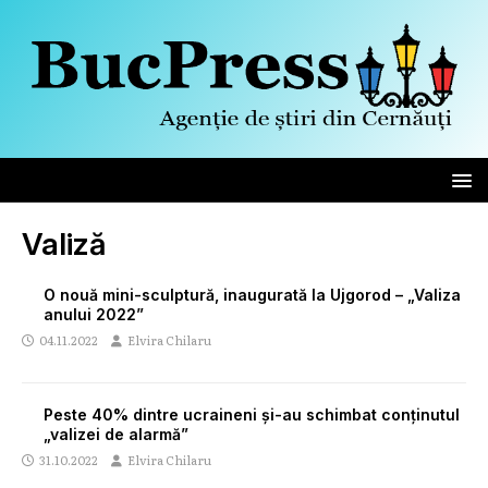
Valiză
O nouă mini-sculptură, inaugurată la Ujgorod – „Valiza
anului 2022”
04.11.2022
Elvira Chilaru
Peste 40% dintre ucraineni și-au schimbat conținutul
„valizei de alarmă”
31.10.2022
Elvira Chilaru