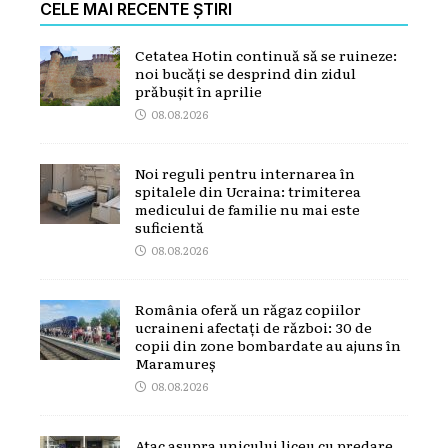
CELE MAI RECENTE ȘTIRI
Cetatea Hotin continuă să se ruineze:
noi bucăți se desprind din zidul
prăbușit în aprilie
08.08.2026
Noi reguli pentru internarea în
spitalele din Ucraina: trimiterea
medicului de familie nu mai este
suficientă
08.08.2026
România oferă un răgaz copiilor
ucraineni afectați de război: 30 de
copii din zone bombardate au ajuns în
Maramureș
08.08.2026
Atac asupra unicului liceu cu predare