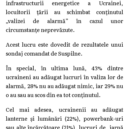
infrastructurii energetice a Ucrainei,
locuitorii țării au schimbat conținutul
„valizei de alarmă” în cazul unor
circumstanțe neprevăzute.
Acest lucru este dovedit de rezultatele unui
sondaj comandat de Suspilne.
În special, în ultima lună, 43% dintre
ucraineni au adăugat lucruri în valiza lor de
alarmă, 28% nu au adăugat nimic, iar 29% nu
o au sau au scos din ea tot conținutul.
Cel mai adesea, ucrainenii au adăugat
lanterne și lumânări (22%), powerbank-uri
sau alte încărcătoare (21%), lucruri de iarnă